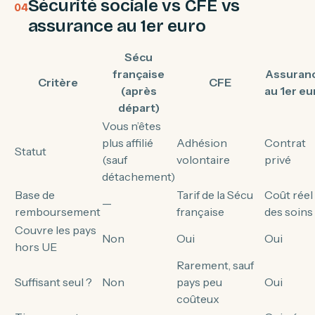
Sécurité sociale vs CFE vs
assurance au 1er euro
Sécu
française
Assuran
Critère
CFE
(après
au 1er eu
départ)
Vous n’êtes
plus affilié
Adhésion
Contrat
Statut
(sauf
volontaire
privé
détachement)
Base de
Tarif de la Sécu
Coût réel
—
remboursement
française
des soins
Couvre les pays
Non
Oui
Oui
hors UE
Rarement, sauf
Suffisant seul ?
Non
pays peu
Oui
coûteux