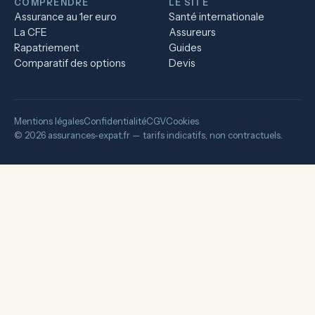
COMPRENDRE
LE SITE
Assurance au 1er euro
Santé internationale
La CFE
Assureurs
Rapatriement
Guides
Comparatif des options
Devis
Mentions légales
Confidentialité
CGV
Cookies
© 2026 assurances-expat.fr — tarifs indicatifs, non contractuels.