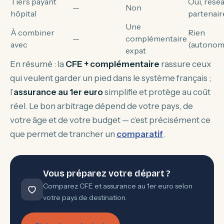
Tiers payant
Oui, rése
—
Non
hôpital
partenair
Une
À combiner
Rien
—
complémentaire
avec
(autonom
expat
En résumé : la
CFE + complémentaire
rassure ceux
qui veulent garder un pied dans le système français ;
l’
assurance au 1er euro
simplifie et protège au coût
réel. Le bon arbitrage dépend de votre pays, de
votre âge et de votre budget — c’est précisément ce
que permet de trancher un
comparatif
.
Vous préparez votre départ ?
Comparez CFE et assurance au 1er euro selon
votre pays de destination.