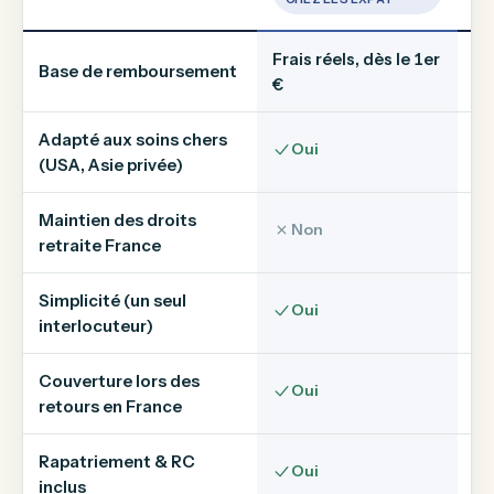
Frais réels, dès le 1er
Base de remboursement
Ta
€
Adapté aux soins chers
Oui
(USA, Asie privée)
Maintien des droits
Non
retraite France
Simplicité (un seul
Oui
interlocuteur)
Couverture lors des
Oui
retours en France
Rapatriement & RC
Oui
inclus