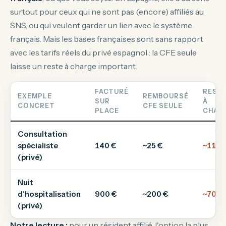
surtout pour ceux qui ne sont pas (encore) affiliés au
SNS, ou qui veulent garder un lien avec le système
français. Mais les bases françaises sont sans rapport
avec les tarifs réels du privé espagnol : la CFE seule
laisse un reste à charge important.
FACTURÉ
REST
EXEMPLE
REMBOURSÉ
SUR
À
CONCRET
CFE SEULE
PLACE
CHAR
Consultation
spécialiste
140 €
~25 €
~115 
(privé)
Nuit
d'hospitalisation
900 €
~200 €
~700 
(privé)
Notre lecture :
pour un résident affilié, l'option la plus