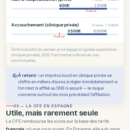
600€
1 200€
France
Accouchement (clinique privée)
France : ≈ 3 000 €
3 500€
6 000€
France
Tarifs indicatifs du secteur privé espagnol (guides expatriation,
cliniques privées), 2025. Fourchettes indicatives, non
contractuelles.
À retenir :
un imprévu lourd en clinique privée se
chiffre en milliers d'euros à régler immédiatement si
l'on n'est ni affilié au SNS ni assuré — le risque
concerne surtout les mois précédant l'affiliation.
03 — LA CFE EN ESPAGNE
Utile, mais rarement seule
La CFE rembourse les soins sur la base des tarifs
français
, où que vous soyez. En Espagne, elle a du sens