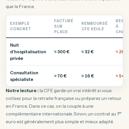
que la France.
FACTURÉ
REST
EXEMPLE
REMBOURSÉ
SUR
À
CONCRET
CFE SEULE
PLACE
CHAR
Nuit
d'hospitalisation
≈ 300 €
≈ 32 €
≈ 268 
privée
Consultation
≈ 70 €
≈ 16 €
≈ 54 €
spécialiste
Notre lecture :
la CFE garde un vrai intérêt si vous
cotisez pour la retraite française ou préparez un retour
en France. Dans ce cas, on la couple à une
er
complémentaire internationale. Sinon, un contrat au 1
euro est généralement plus simple et mieux adapté.