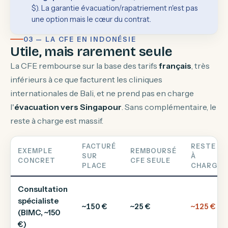
$). La garantie évacuation/rapatriement n'est pas
une option mais le cœur du contrat.
03 — LA CFE EN INDONÉSIE
Utile, mais rarement seule
La CFE rembourse sur la base des tarifs
français
, très
inférieurs à ce que facturent les cliniques
internationales de Bali, et ne prend pas en charge
l'
évacuation vers Singapour
. Sans complémentaire, le
reste à charge est massif.
FACTURÉ
RESTE
EXEMPLE
REMBOURSÉ
SUR
À
CONCRET
CFE SEULE
PLACE
CHARGE
Consultation
spécialiste
~150 €
~25 €
~125 €
(BIMC, ~150
€)