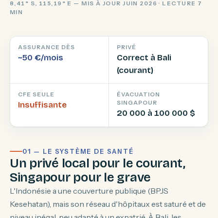
8,41° S, 115,19° E — MIS À JOUR JUIN 2026 · LECTURE 7
MIN
ASSURANCE DÈS
PRIVÉ
~50 €/mois
Correct à Bali
(courant)
CFE SEULE
ÉVACUATION
SINGAPOUR
Insuffisante
20 000 à 100 000 $
01 — LE SYSTÈME DE SANTÉ
Un privé local pour le courant,
Singapour pour le grave
L'Indonésie a une couverture publique (BPJS
Kesehatan), mais son réseau d'hôpitaux est saturé et de
niveau inégal, peu adapté à un expatrié. À Bali, les