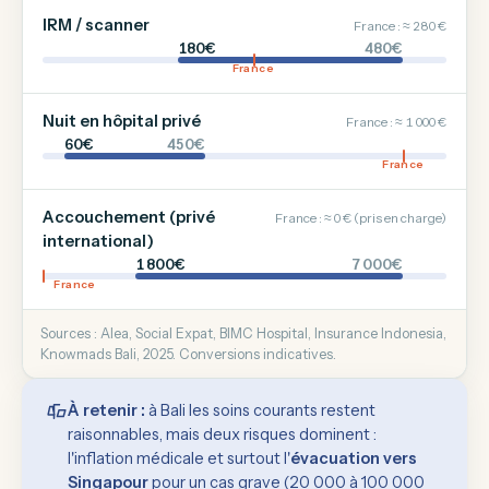
IRM / scanner
France : ≈ 280 €
180€
480€
France
Nuit en hôpital privé
France : ≈ 1 000 €
60€
450€
France
Accouchement (privé
France : ≈ 0 € (pris en charge)
international)
1 800€
7 000€
France
Sources : Alea, Social Expat, BIMC Hospital, Insurance Indonesia,
Knowmads Bali, 2025. Conversions indicatives.
À retenir :
à Bali les soins courants restent
raisonnables, mais deux risques dominent :
l'inflation médicale et surtout l'
évacuation vers
Singapour
pour un cas grave (20 000 à 100 000