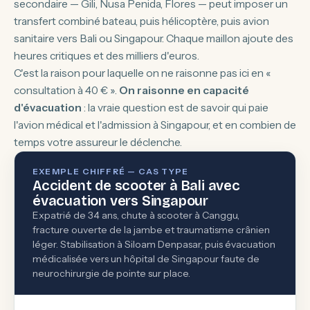
secondaire — Gili, Nusa Penida, Flores — peut imposer un
transfert combiné bateau, puis hélicoptère, puis avion
sanitaire vers Bali ou Singapour. Chaque maillon ajoute des
heures critiques et des milliers d'euros.
C'est la raison pour laquelle on ne raisonne pas ici en «
consultation à 40 € ».
On raisonne en capacité
d'évacuation
: la vraie question est de savoir qui paie
l'avion médical et l'admission à Singapour, et en combien de
temps votre assureur le déclenche.
EXEMPLE CHIFFRÉ — CAS TYPE
Accident de scooter à Bali avec
évacuation vers Singapour
Expatrié de 34 ans, chute à scooter à Canggu,
fracture ouverte de la jambe et traumatisme crânien
léger. Stabilisation à Siloam Denpasar, puis évacuation
médicalisée vers un hôpital de Singapour faute de
neurochirurgie de pointe sur place.