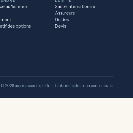
ENDRE
LE SITE
ce au 1er euro
Santé internationale
Assureurs
ement
Guides
tif des options
Devis
© 2026 assurances-expat.fr — tarifs indicatifs, non contractuels.