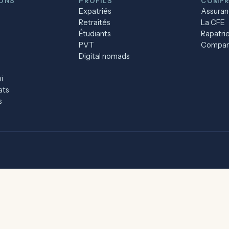
IONS
PROFILS
COMPR
Expatriés
Assuran
Retraités
La CFE
Étudiants
Rapatri
PVT
Compara
Digital nomads
i
ats
s