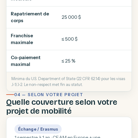
Rapatriement de
25 000 $
corps
Franchise
≤ 500 $
maximale
Co-paiement
≤ 25 %
maximal
Minima du U.S. Department of State (22 CFR 62.14) pour les visas
J-1/J-2. Le non-respect met fin au statut.
04 — SELON VOTRE PROJET
Quelle couverture selon votre
projet de mobilité
Échange / Erasmus
1 semestre à 1 an : CEAM en Europe + une