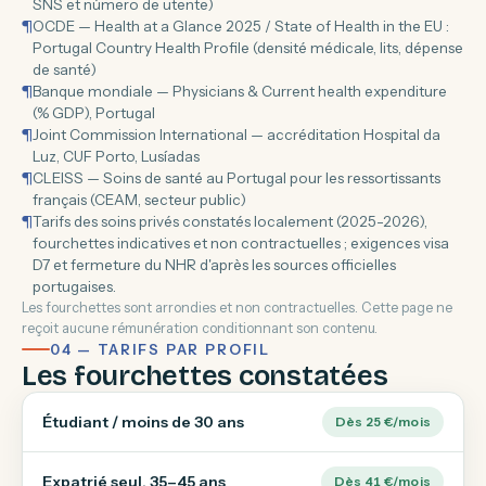
SNS et número de utente)
¶
OCDE — Health at a Glance 2025 / State of Health in the EU :
Portugal Country Health Profile (densité médicale, lits, dépense
de santé)
¶
Banque mondiale — Physicians & Current health expenditure
(% GDP), Portugal
¶
Joint Commission International — accréditation Hospital da
Luz, CUF Porto, Lusíadas
¶
CLEISS — Soins de santé au Portugal pour les ressortissants
français (CEAM, secteur public)
¶
Tarifs des soins privés constatés localement (2025-2026),
fourchettes indicatives et non contractuelles ; exigences visa
D7 et fermeture du NHR d'après les sources officielles
portugaises.
Les fourchettes sont arrondies et non contractuelles. Cette page ne
reçoit aucune rémunération conditionnant son contenu.
04 — TARIFS PAR PROFIL
Les fourchettes constatées
Étudiant / moins de 30 ans
Dès 25 €/mois
Expatrié seul, 35–45 ans
Dès 41 €/mois