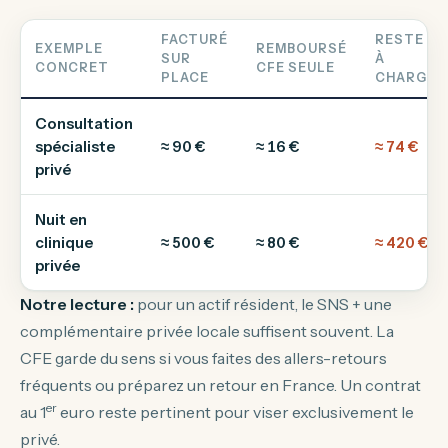
FACTURÉ
RESTE
EXEMPLE
REMBOURSÉ
SUR
À
CONCRET
CFE SEULE
PLACE
CHARGE
Consultation
spécialiste
≈ 90 €
≈ 16 €
≈ 74 €
privé
Nuit en
clinique
≈ 500 €
≈ 80 €
≈ 420 €
privée
Notre lecture :
pour un actif résident, le SNS + une
complémentaire privée locale suffisent souvent. La
CFE garde du sens si vous faites des allers-retours
fréquents ou préparez un retour en France. Un contrat
er
au 1
euro reste pertinent pour viser exclusivement le
privé.