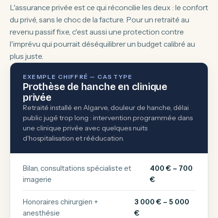
L'assurance privée est ce qui réconcilie les deux : le confort
du privé, sans le choc de la facture. Pour un retraité au
revenu passif fixe, c'est aussi une protection contre
l'imprévu qui pourrait déséquilibrer un budget calibré au
plus juste.
EXEMPLE CHIFFRÉ — CAS TYPE
Prothèse de hanche en clinique
privée
Retraité installé en Algarve, douleur de hanche, délai
public jugé trop long : intervention programmée dans
une clinique privée avec quelques nuits
d'hospitalisation et rééducation.
Bilan, consultations spécialiste et
400 € – 700
imagerie
€
Honoraires chirurgien +
3 000 € – 5 000
anesthésie
€