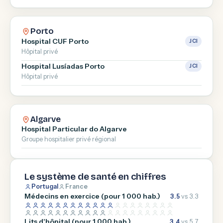
Porto
Hospital CUF Porto
JCI
Hôpital privé
Hospital Lusíadas Porto
JCI
Hôpital privé
Algarve
Hospital Particular do Algarve
Groupe hospitalier privé régional
Le système de santé en chiffres
Portugal
France
Médecins en exercice (pour 1 000 hab.)
3.5
vs 3.3
Lits d'hôpital (pour 1 000 hab.)
3.4
vs 5.7