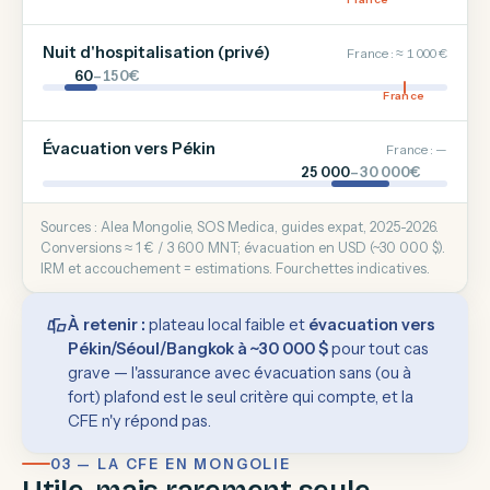
Nuit d'hospitalisation (privé)
France : ≈ 1 000 €
60
–150€
France
Évacuation vers Pékin
France : —
25 000
–30 000€
Sources : Alea Mongolie, SOS Medica, guides expat, 2025-2026.
Conversions ≈ 1 € / 3 600 MNT; évacuation en USD (~30 000 $).
IRM et accouchement = estimations. Fourchettes indicatives.
À retenir :
plateau local faible et
évacuation vers
Pékin/Séoul/Bangkok à ~30 000 $
pour tout cas
grave — l'assurance avec évacuation sans (ou à
fort) plafond est le seul critère qui compte, et la
CFE n'y répond pas.
03 — LA CFE EN MONGOLIE