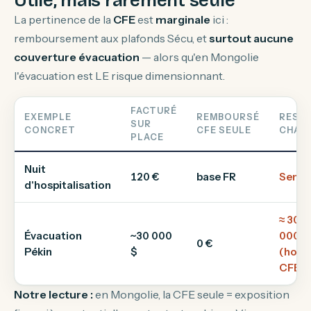
Utile, mais rarement seule
La pertinence de la
CFE
est
marginale
ici :
remboursement aux plafonds Sécu, et
surtout aucune
couverture évacuation
— alors qu'en Mongolie
l'évacuation est LE risque dimensionnant.
FACTURÉ
EXEMPLE
REMBOURSÉ
RESTE
SUR
CONCRET
CFE SEULE
CHAR
PLACE
Nuit
120 €
base FR
Sensi
d'hospitalisation
≈ 30
Évacuation
~30 000
000 $
0 €
Pékin
$
(hors
CFE)
Notre lecture :
en Mongolie, la CFE seule = exposition