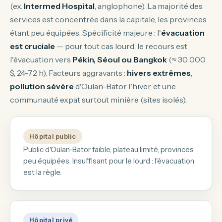
(ex.
Intermed Hospital
, anglophone). La majorité des
services est concentrée dans la capitale, les provinces
étant peu équipées. Spécificité majeure : l'
évacuation
est cruciale
— pour tout cas lourd, le recours est
l'évacuation vers
Pékin, Séoul ou Bangkok
(≈ 30 000
$, 24-72 h). Facteurs aggravants :
hivers extrêmes
,
pollution sévère
d'Oulan-Bator l'hiver, et une
communauté expat surtout minière (sites isolés).
Hôpital public
Public d'Oulan-Bator faible, plateau limité, provinces
peu équipées. Insuffisant pour le lourd : l'évacuation
est la règle.
Hôpital privé