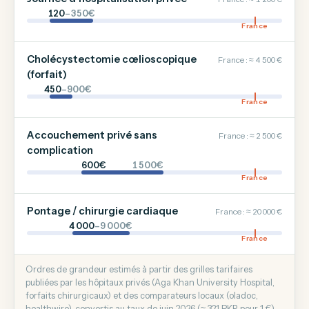
120
–350€
France
Cholécystectomie cœlioscopique
France : ≈ 4 500 €
(forfait)
450
–900€
France
Accouchement privé sans
France : ≈ 2 500 €
complication
600€
1 500€
France
Pontage / chirurgie cardiaque
France : ≈ 20 000 €
4 000
–9 000€
France
Ordres de grandeur estimés à partir des grilles tarifaires
publiées par les hôpitaux privés (Aga Khan University Hospital,
forfaits chirurgicaux) et des comparateurs locaux (oladoc,
healthwire), convertis au taux de juin 2026 (≈ 321 PKR pour 1 €).