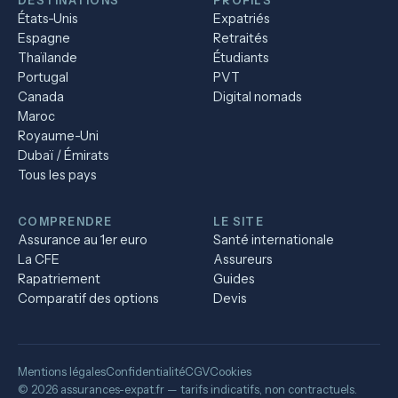
DESTINATIONS
PROFILS
États-Unis
Expatriés
Espagne
Retraités
Thaïlande
Étudiants
Portugal
PVT
Canada
Digital nomads
Maroc
Royaume-Uni
Dubaï / Émirats
Tous les pays
COMPRENDRE
LE SITE
Assurance au 1er euro
Santé internationale
La CFE
Assureurs
Rapatriement
Guides
Comparatif des options
Devis
Mentions légales
Confidentialité
CGV
Cookies
© 2026 assurances-expat.fr — tarifs indicatifs, non contractuels.