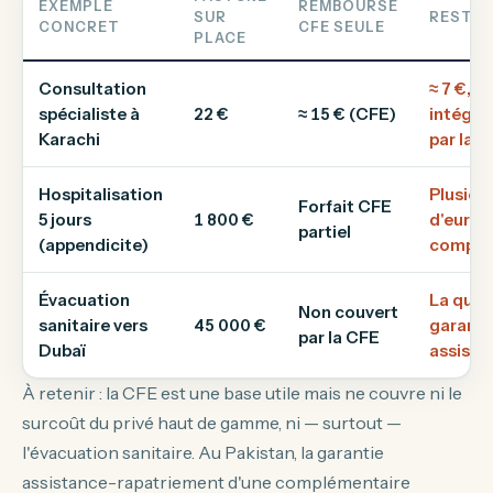
EXEMPLE
REMBOURSÉ
SUR
RESTE 
CONCRET
CFE SEULE
PLACE
Consultation
≈ 7 €, s
spécialiste à
22 €
≈ 15 € (CFE)
intégra
Karachi
par la 
Hospitalisation
Plusieu
Forfait CFE
5 jours
1 800 €
d'euros
partiel
(appendicite)
complé
Évacuation
La quas
Non couvert
sanitaire vers
45 000 €
garanti
par la CFE
Dubaï
assista
À retenir : la CFE est une base utile mais ne couvre ni le
surcoût du privé haut de gamme, ni — surtout —
l'évacuation sanitaire. Au Pakistan, la garantie
assistance-rapatriement d'une complémentaire