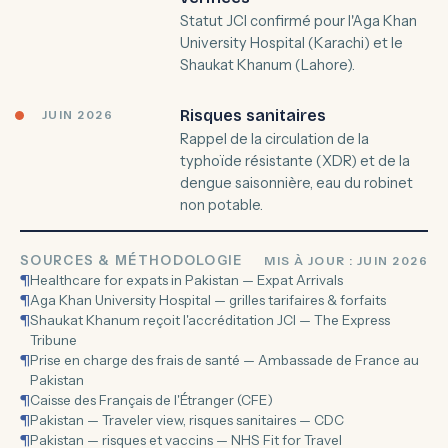
Statut JCI confirmé pour l'Aga Khan
University Hospital (Karachi) et le
Shaukat Khanum (Lahore).
Risques sanitaires
JUIN 2026
Rappel de la circulation de la
typhoïde résistante (XDR) et de la
dengue saisonnière, eau du robinet
non potable.
SOURCES & MÉTHODOLOGIE
MIS À JOUR : JUIN 2026
¶
Healthcare for expats in Pakistan — Expat Arrivals
¶
Aga Khan University Hospital — grilles tarifaires & forfaits
¶
Shaukat Khanum reçoit l'accréditation JCI — The Express
Tribune
¶
Prise en charge des frais de santé — Ambassade de France au
Pakistan
¶
Caisse des Français de l'Étranger (CFE)
¶
Pakistan — Traveler view, risques sanitaires — CDC
¶
Pakistan — risques et vaccins — NHS Fit for Travel