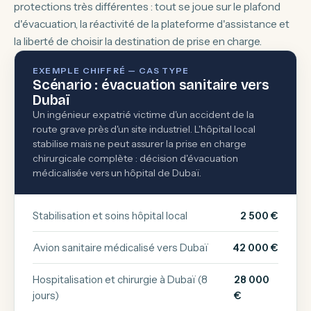
protections très différentes : tout se joue sur le plafond
d'évacuation, la réactivité de la plateforme d'assistance et
la liberté de choisir la destination de prise en charge.
EXEMPLE CHIFFRÉ — CAS TYPE
Scénario : évacuation sanitaire vers
Dubaï
Un ingénieur expatrié victime d'un accident de la
route grave près d'un site industriel. L'hôpital local
stabilise mais ne peut assurer la prise en charge
chirurgicale complète : décision d'évacuation
médicalisée vers un hôpital de Dubaï.
Stabilisation et soins hôpital local
2 500 €
Avion sanitaire médicalisé vers Dubaï
42 000 €
Hospitalisation et chirurgie à Dubaï (8
28 000
jours)
€