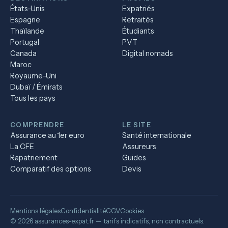
États-Unis
Expatriés
Espagne
Retraités
Thaïlande
Étudiants
Portugal
PVT
Canada
Digital nomads
Maroc
Royaume-Uni
Dubaï / Émirats
Tous les pays
COMPRENDRE
LE SITE
Assurance au 1er euro
Santé internationale
La CFE
Assureurs
Rapatriement
Guides
Comparatif des options
Devis
Mentions légales
Confidentialité
CGV
Cookies
© 2026 assurances-expat.fr — tarifs indicatifs, non contractuels.