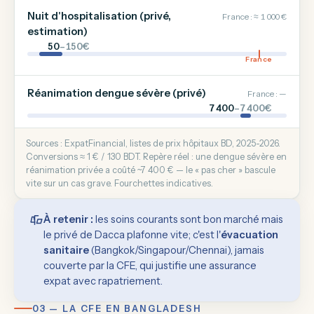
Nuit d'hospitalisation (privé,
France : ≈ 1 000 €
estimation)
50
–150€
France
Réanimation dengue sévère (privé)
France : —
7 400
–7 400€
Sources : ExpatFinancial, listes de prix hôpitaux BD, 2025-2026.
Conversions ≈ 1 € / 130 BDT. Repère réel : une dengue sévère en
réanimation privée a coûté ~7 400 € — le « pas cher » bascule
vite sur un cas grave. Fourchettes indicatives.
À retenir :
les soins courants sont bon marché mais
le privé de Dacca plafonne vite; c'est l'
évacuation
sanitaire
(Bangkok/Singapour/Chennai), jamais
couverte par la CFE, qui justifie une assurance
expat avec rapatriement.
03 — LA CFE EN BANGLADESH