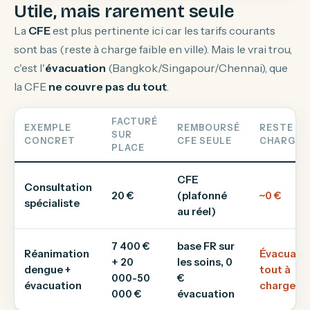
Utile, mais rarement seule
La
CFE
est plus pertinente ici car les tarifs courants
sont bas (reste à charge faible en ville). Mais le vrai trou,
c'est l'
évacuation
(Bangkok/Singapour/Chennai), que
la CFE
ne couvre pas du tout
.
FACTURÉ
EXEMPLE
REMBOURSÉ
RESTE À
SUR
CONCRET
CFE SEULE
CHARGE
PLACE
CFE
Consultation
20 €
(plafonné
~0 €
spécialiste
au réel)
7 400 €
base FR sur
Réanimation
Évacuati
+ 20
les soins, 0
dengue +
tout à
000-50
€
évacuation
charge
000 €
évacuation