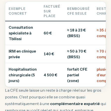
FACTURÉ
EXEMPLE
REMBOURSÉ
RESTE 
SUR
CONCRET
CFE SEULE
CHARG
PLACE
Consultation
≈ 18 à 23 €
≈ 35 à 4
spécialiste à
60 €
(BRSS)
complé
Tbilissi
IRM en clinique
≈ 50 à 70 €
≈ 70 à 9
140 €
privée
(BRSS)
complé
Hospitalisation
forfait CFE
plusieur
chirurgicale (5
4 500 €
partiel
d'euros
jours)
(zone)
complé
La CFE seule laisse un reste à charge réel sur les gros
postes. C'est pourquoi elle se combine quasi
systématiquement à une
complémentaire expatrié
qui
rembourse au coût réel et qui, surtout, embarque