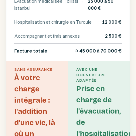
Évacuation médicalisée Tbilissi →
25 000 à 50
Istanbul
000 €
Hospitalisation et chirurgie en Turquie
12 000 €
Accompagnant et frais annexes
2 500 €
Facture totale
≈ 45 000 à 70 000 €
SANS ASSURANCE
AVEC UNE
COUVERTURE
À votre
ADAPTÉE
Prise en
charge
charge de
intégrale :
l'évacuation,
l'addition
de
d'une vie, là
l'hospitalisation
où un