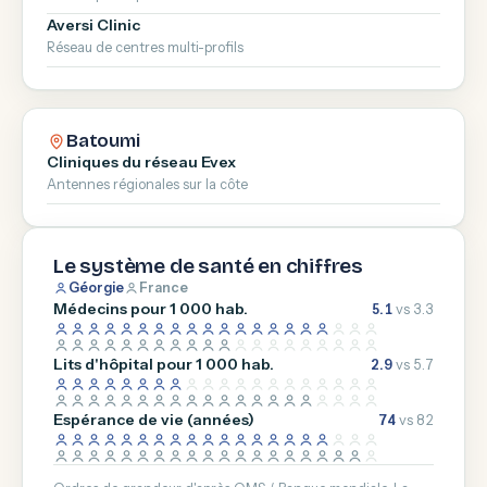
Aversi Clinic
Réseau de centres multi-profils
Batoumi
Cliniques du réseau Evex
Antennes régionales sur la côte
Le système de santé en chiffres
Géorgie
France
Médecins pour 1 000 hab.
5.1
vs 3.3
Lits d'hôpital pour 1 000 hab.
2.9
vs 5.7
Espérance de vie (années)
74
vs 82