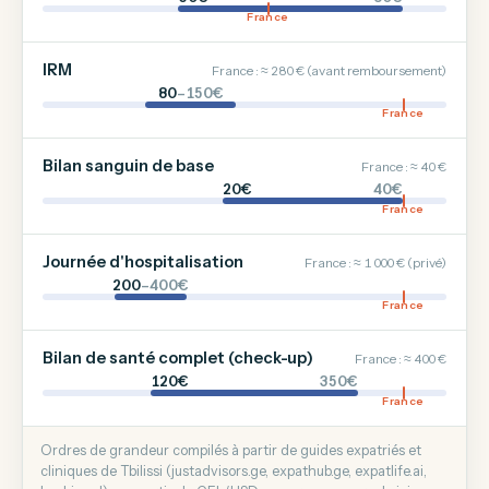
France
IRM
France : ≈ 280 € (avant remboursement)
80
–150€
France
Bilan sanguin de base
France : ≈ 40 €
20€
40€
France
Journée d'hospitalisation
France : ≈ 1 000 € (privé)
200
–400€
France
Bilan de santé complet (check-up)
France : ≈ 400 €
120€
350€
France
Ordres de grandeur compilés à partir de guides expatriés et
cliniques de Tbilissi (justadvisors.ge, expathub.ge, expatlife.ai,