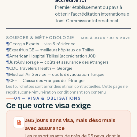
accrédité JCI
Premier établissement du pays à
obtenir l'accréditation internationale
Joint Commission International.
SOURCES & MÉTHODOLOGIE
MIS À JOUR : JUIN 2026
¶
Georgia Expats — visa & résidence
¶
ExpatHub.GE — meilleurs hôpitaux de Tbilissi
¶
American Hospital Tbilissi (accréditation JCI)
¶
JustAdvisors.ge — coûts et assurance des étrangers
¶
CDC Travelers' Health — Géorgie
¶
Medical Air Service — coûts d'évacuation Turquie
¶
CFE — Caisse des Français de l'Étranger
Les fourchettes sont arrondies et non contractuelles. Cette page ne
reçoit aucune rémunération conditionnant son contenu.
04 — VISA & OBLIGATIONS
Ce que votre visa exige
365 jours sans visa, mais désormais
avec assurance
Les ressortissants de près de 95 pays, dont la