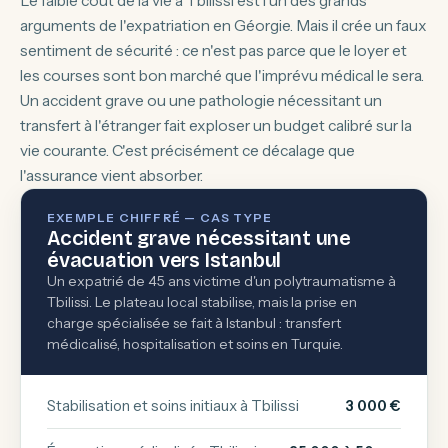
Le faible coût de la vie à Tbilissi est l'un des grands
arguments de l'expatriation en Géorgie. Mais il crée un faux
sentiment de sécurité : ce n'est pas parce que le loyer et
les courses sont bon marché que l'imprévu médical le sera.
Un accident grave ou une pathologie nécessitant un
transfert à l'étranger fait exploser un budget calibré sur la
vie courante. C'est précisément ce décalage que
l'assurance vient absorber.
EXEMPLE CHIFFRÉ — CAS TYPE
Accident grave nécessitant une
évacuation vers Istanbul
Un expatrié de 45 ans victime d'un polytraumatisme à
Tbilissi. Le plateau local stabilise, mais la prise en
charge spécialisée se fait à Istanbul : transfert
médicalisé, hospitalisation et soins en Turquie.
Stabilisation et soins initiaux à Tbilissi
3 000 €