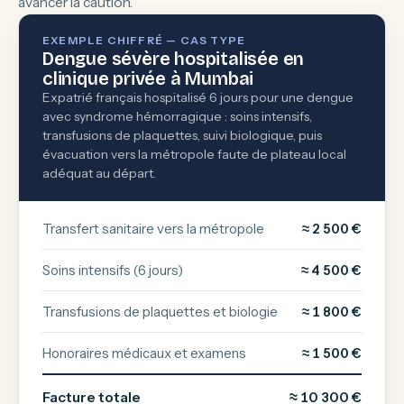
avancer la caution.
EXEMPLE CHIFFRÉ — CAS TYPE
Dengue sévère hospitalisée en
clinique privée à Mumbai
Expatrié français hospitalisé 6 jours pour une dengue
avec syndrome hémorragique : soins intensifs,
transfusions de plaquettes, suivi biologique, puis
évacuation vers la métropole faute de plateau local
adéquat au départ.
Transfert sanitaire vers la métropole
≈ 2 500 €
Soins intensifs (6 jours)
≈ 4 500 €
Transfusions de plaquettes et biologie
≈ 1 800 €
Honoraires médicaux et examens
≈ 1 500 €
Facture totale
≈ 10 300 €