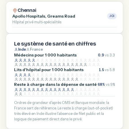
Chennai
Apollo Hospitals, Greams Road
JCI
Hôpital privé multi-spécialités
Le système de santé en chiffres
Inde
France
Médecins pour 1 000 habitants
0.9
vs 3.3
Lits d'hôpital pour 1 000 habitants
1.5
vs 5.8
Reste à charge dans la dépense de santé
68%
vs 9%
Ordres de grandeur d'après OMS et Banque mondiale; la
France sert de référence. Le reste à charge (out-of-pocket)
très élevé en Inde illustre l'absence de filet public et la
logique de paiement direct dans le privé.