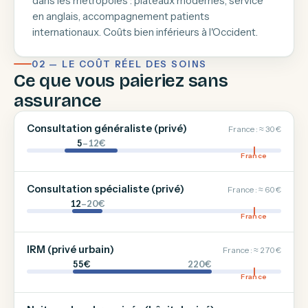
dans les métropoles : plateaux modernes, service
en anglais, accompagnement patients
internationaux. Coûts bien inférieurs à l'Occident.
02 — LE COÛT RÉEL DES SOINS
Ce que vous paieriez sans
assurance
Consultation généraliste (privé)
France : ≈ 30 €
5
–12€
France
Consultation spécialiste (privé)
France : ≈ 60 €
12
–20€
France
IRM (privé urbain)
France : ≈ 270 €
55€
220€
France