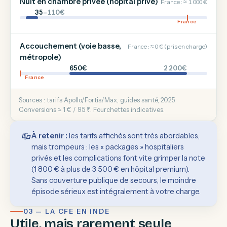
Nuit en chambre privée (hôpital privé)
France : ≈ 1 000 €
35
–110€
France
Accouchement (voie basse,
France : ≈ 0 € (pris en charge)
métropole)
650€
2 200€
France
Sources : tarifs Apollo/Fortis/Max, guides santé, 2025.
Conversions ≈ 1 € / 95 ₹. Fourchettes indicatives.
À retenir :
les tarifs affichés sont très abordables,
mais trompeurs : les « packages » hospitaliers
privés et les complications font vite grimper la note
(1 800 € à plus de 3 500 € en hôpital premium).
Sans couverture publique de secours, le moindre
épisode sérieux est intégralement à votre charge.
03 — LA CFE EN INDE
Utile, mais rarement seule