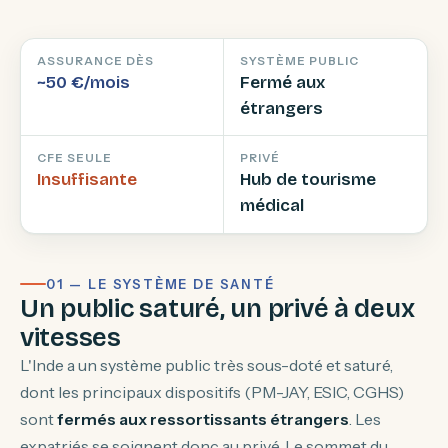
ASSURANCE DÈS
SYSTÈME PUBLIC
~50 €/mois
Fermé aux
étrangers
CFE SEULE
PRIVÉ
Insuffisante
Hub de tourisme
médical
01 — LE SYSTÈME DE SANTÉ
Un public saturé, un privé à deux
vitesses
L'Inde a un système public très sous-doté et saturé,
dont les principaux dispositifs (PM-JAY, ESIC, CGHS)
sont
fermés aux ressortissants étrangers
. Les
expatriés se soignent donc au privé. Le sommet du