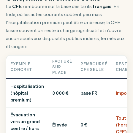
La
CFE
rembourse sur la base des tarifs
français
. En
Inde, où les actes courants coûtent peu mais
l'hospitalisation premium peut être onéreuse, la CFE
laisse souvent un reste à charge significatif et n'ouvre
aucun accès aux dispositifs publics indiens, fermés aux
étrangers.
FACTURÉ
EXEMPLE
REMBOURSÉ
RESTE 
SUR
CONCRET
CFE SEULE
CHARG
PLACE
Hospitalisation
(hôpital
3 000 €
base FR
Import
premium)
Évacuation
Tout
vers un grand
Élevée
0 €
(hors
centre / hors
CFE)