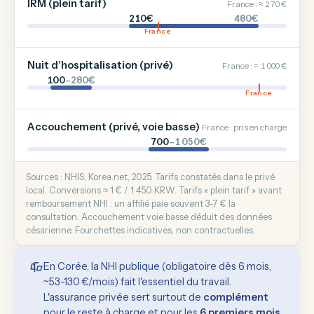
IRM (plein tarif)
France : ≈ 270 €
210€
480€
France
Nuit d'hospitalisation (privé)
France : ≈ 1 000 €
100
–280€
France
Accouchement (privé, voie basse)
France : pris en charge
700
–1 050€
Sources : NHIS, Korea.net, 2025. Tarifs constatés dans le privé
local. Conversions ≈ 1 € / 1 450 KRW. Tarifs « plein tarif » avant
remboursement NHI : un affilié paie souvent 3-7 € la
consultation. Accouchement voie basse déduit des données
césarienne. Fourchettes indicatives, non contractuelles.
En Corée, la NHI publique (obligatoire dès 6 mois,
~53-130 €/mois) fait l'essentiel du travail.
L'assurance privée sert surtout de
complément
pour le reste à charge et pour les
6 premiers mois