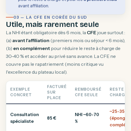
avant affiliation.
03 — LA CFE EN CORÉE DU SUD
Utile, mais rarement seule
La NHI étant obligatoire dès 6 mois, la
CFE
joue surtout :
(a)
avant l'affiliation
(premiers mois ou séjour < 6 mois),
(b)
en complément
pour réduire le reste à charge de
30-40 % et accéder au privé sans avance. La CFE ne
couvre pas le rapatriement (moins critique vu
l'excellence du plateau local).
FACTURÉ
EXEMPLE
REMBOURSÉ
RESTE À
SUR
CONCRET
CFE SEULE
CHARGE
PLACE
~25-35 €
Consultation
NHI ~60-70
85 €
(épongé p
spécialiste
%
compléme