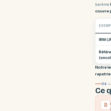
barème
couvre 
EXEMP
IRM (
Référe
(oncol
Notre le
rapatri
04 
Ce q