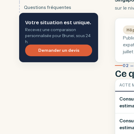
Questions fréquentes
sur le n
Votre situation est unique.
Recevez une comparaison
Hôp
personnalisée pour Brunei, sous 24
Publi
h.
expat
Demander un devis
juille
02 —
Ce q
ACTE 
Consul
estima
Consul
estima