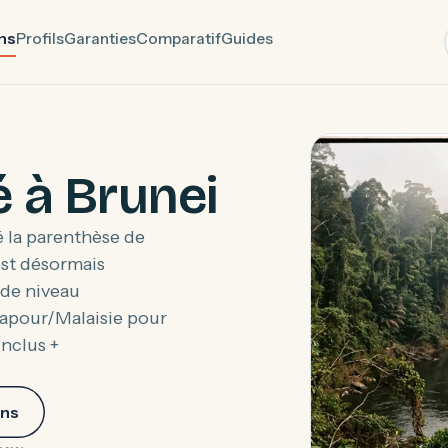
ns
Profils
Garanties
Comparatif
Guides
 à Brunei
é la parenthèse de
 est désormais
 de niveau
gapour/Malaisie pour
inclus +
ins