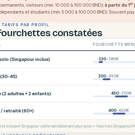
er
permanents, visiteurs (min. 10 000 à 100 000 BND);
à partir du 1
dépendants et étudiants (min. 5 000 à 100 000 BND). Souvent payé
 TARIFS PAR PROFIL
fourchettes constatées
L
FOURCHETTE MEN
solo (Singapour inclus)
120
–180€
(30-45)
200
–350€
e (2 adultes + 2 enfants)
450
–700€
/ retraité (60+)
400
–650€
rat incluant Singapour coûte sensiblement plus qu'un « Asie hors Singapour/