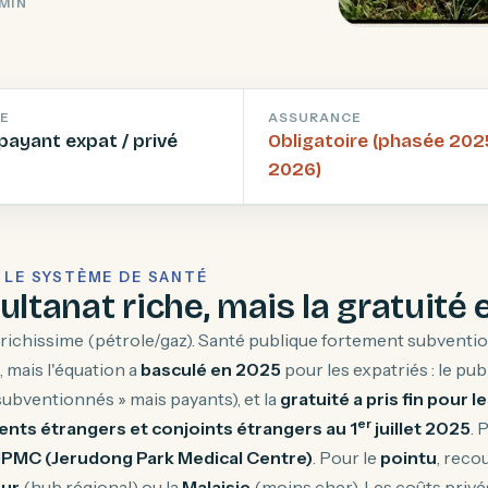
 MIN
E
ASSURANCE
payant expat / privé
Obligatoire (phasée 202
2026)
— LE SYSTÈME DE SANTÉ
ultanat riche, mais la gratuit
 richissime (pétrole/gaz). Santé publique fortement subventi
, mais l'équation a
basculé en 2025
pour les expatriés : le publ
 subventionnés » mais payants), et la
gratuité a pris fin pour l
er
nts étrangers et conjoints étrangers au 1
juillet 2025
. 
JPMC (Jerudong Park Medical Centre)
. Pour le
pointu
, reco
ur
(hub régional) ou la
Malaisie
(moins cher). Les coûts privé