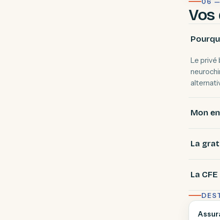
06 
Vos 
Pourquo
Le privé
neurochir
alternat
Mon emp
La grat
La CFE 
DES
Assur