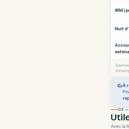
IRM (p
Nuit d
Accouc
estima
Sources 
d'inscri
À r
Pri
ra
03 —
Util
Avec la 