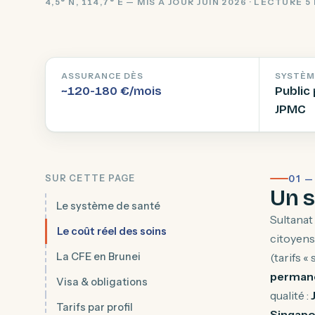
4,5° N, 114,7° E — MIS À JOUR JUIN 2026 · LECTURE 5
ASSURANCE DÈS
SYSTÈM
~120-180 €/mois
Public 
JPMC
SUR CETTE PAGE
01 
Un s
Le système de santé
Sultanat
Le coût réel des soins
citoyens
La CFE en Brunei
(tarifs «
permane
Visa & obligations
qualité :
Tarifs par profil
Singapo