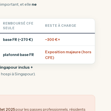
important, et elle
ne
REMBOURSÉ CFE
RESTE À CHARGE
SEULE
base FR (~270 €)
~300 €+
Exposition majeure (hors
plafonné base FR
CFE)
ingapour inclus +
 hospi à Singapour).
llet 2025
pour les passes professionnels, résidents