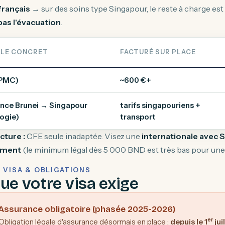
français
→ sur des soins type Singapour, le reste à charge est 
pas l'évacuation
.
LE CONCRET
FACTURÉ SUR PLACE
JPMC)
~600 €+
nce Brunei → Singapour
tarifs singapouriens +
ogie)
transport
cture :
CFE seule inadaptée. Visez une
internationale avec S
ement
(le minimum légal dès 5 000 BND est très bas pour une
— VISA & OBLIGATIONS
ue votre visa exige
Assurance obligatoire (phasée 2025-2026)
er
Obligation légale d'assurance désormais en place :
depuis le 1
jui