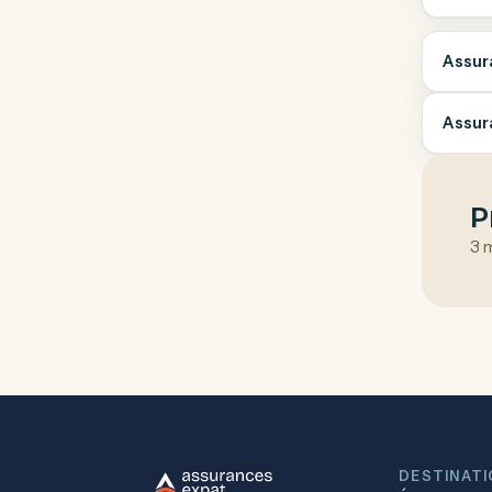
Assur
Assur
P
3 
DESTINAT