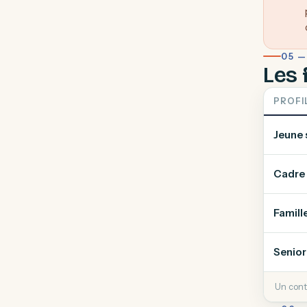
05 —
Les 
PROFI
Jeune 
Cadre 
Famill
Senior 
Un cont