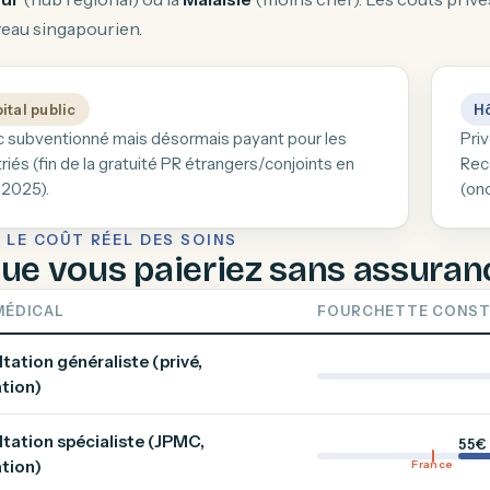
iveau singapourien.
ital public
Hô
c subventionné mais désormais payant pour les
Priv
riés (fin de la gratuité PR étrangers/conjoints en
Rec
t 2025).
(onc
 LE COÛT RÉEL DES SOINS
ue vous paieriez sans assuran
MÉDICAL
FOURCHETTE CONST
tation généraliste (privé,
tion)
tation spécialiste (JPMC,
55€
tion)
France