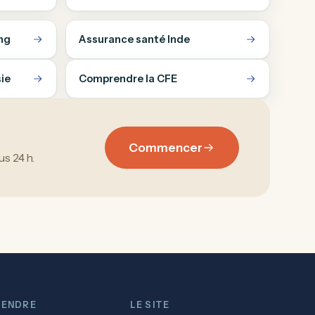
ng
Assurance santé Inde
ie
Comprendre la CFE
Commencer
s 24 h.
ENDRE
LE SITE