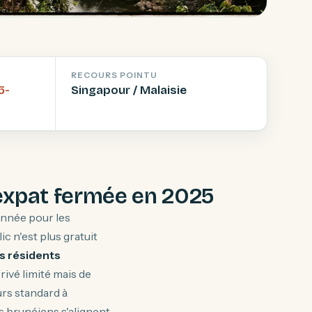
RECOURS POINTU
5-
Singapour / Malaisie
é expat fermée en 2025
onnée pour les
ic n'est plus gratuit
es résidents
Privé limité mais de
urs standard à
s brunéiens s'alignent