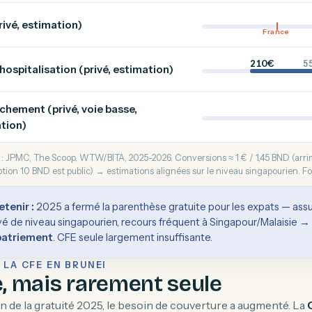
rivé, estimation)
France
210€
5
'hospitalisation (privé, estimation)
hement (privé, voie basse,
tion)
: JPMC, The Scoop, WTW/BITA, 2025-2026. Conversions ≈ 1 € / 1,45 BND (arrimé
ption 10 BND est public) → estimations alignées sur le niveau singapourien. F
etenir :
2025 a fermé la parenthèse gratuite pour les expats — as
vé de niveau singapourien, recours fréquent à Singapour/Malaisie →
patriement
. CFE seule largement insuffisante.
 LA CFE EN BRUNEI
e, mais rarement seule
fin de la gratuité 2025, le besoin de couverture a augmenté. La