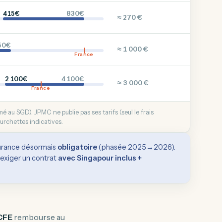
415€
830€
≈ 270 €
50€
≈ 1 000 €
France
2 100€
4 100€
≈ 3 000 €
France
 au SGD). JPMC ne publie pas ses tarifs (seul le frais
ourchettes indicatives.
surance désormais
obligatoire
(phasée 2025→2026).
 exiger un contrat
avec Singapour inclus +
CFE
rembourse au