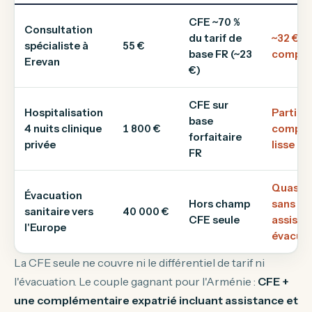
CFE ~70 %
Consultation
du tarif de
~32 € (
spécialiste à
55 €
base FR (~23
complé
Erevan
€)
CFE sur
Hospitalisation
Partiel
base
4 nuits clinique
1 800 €
complé
forfaitaire
privée
lisse le
FR
Quasi-t
Évacuation
Hors champ
sans ga
sanitaire vers
40 000 €
CFE seule
assista
l'Europe
évacua
La CFE seule ne couvre ni le différentiel de tarif ni
l'évacuation. Le couple gagnant pour l'Arménie :
CFE +
une complémentaire expatrié incluant assistance et