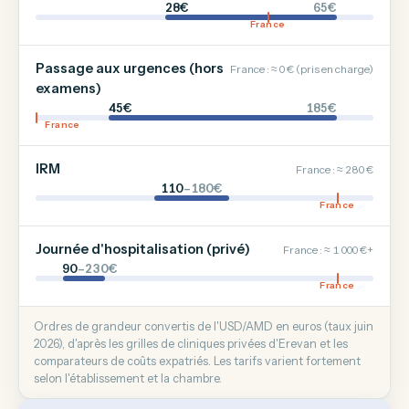
28€
65€
France
Passage aux urgences (hors
France : ≈ 0 € (pris en charge)
examens)
45€
185€
France
IRM
France : ≈ 280 €
110
–180€
France
Journée d'hospitalisation (privé)
France : ≈ 1 000 €+
90
–230€
France
Ordres de grandeur convertis de l'USD/AMD en euros (taux juin
2026), d'après les grilles de cliniques privées d'Erevan et les
comparateurs de coûts expatriés. Les tarifs varient fortement
selon l'établissement et la chambre.