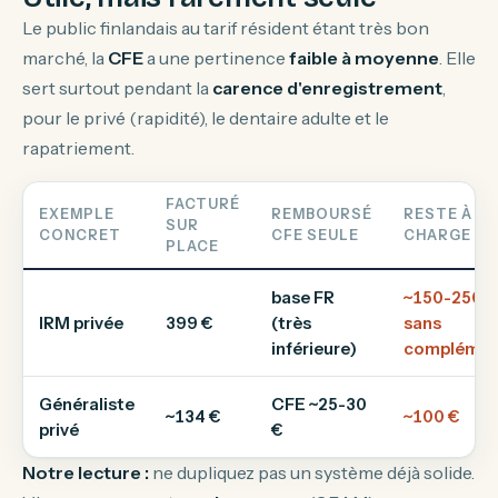
Le public finlandais au tarif résident étant très bon
marché, la
CFE
a une pertinence
faible à moyenne
. Elle
sert surtout pendant la
carence d'enregistrement
,
pour le privé (rapidité), le dentaire adulte et le
rapatriement.
FACTURÉ
EXEMPLE
REMBOURSÉ
RESTE À
SUR
CONCRET
CFE SEULE
CHARGE
PLACE
base FR
~150-250 €
IRM privée
399 €
(très
sans
inférieure)
complémen
Généraliste
CFE ~25-30
~134 €
~100 €
privé
€
Notre lecture :
ne dupliquez pas un système déjà solide.