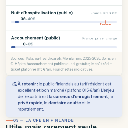
Nuit d'hospitalisation (public)
France : ≈ 1 000 €
38
–40€
France
Accouchement (public)
France : pris en charge
0
–0€
Sources : Kela, eu-healthcare.fi, Mehiläinen, 2025-2026. Soins en
€. Hôpital/accouchement publics quasi gratuits; le coût réel =
ticket plafonné 815 €/an. Fourchettes indicatives.
À retenir :
le public finlandais au tarif résident est
excellent et bon marché (plafond 815 €/an). L'enjeu
de l'expatrié est la
carence d'enregistrement
, le
privé rapide
, le
dentaire adulte
et le
rapatriement.
03 — LA CFE EN FINLANDE
Utile, mais rarement seule