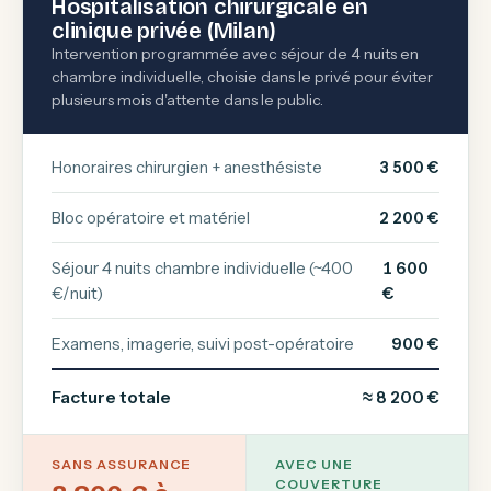
Hospitalisation chirurgicale en
clinique privée (Milan)
Intervention programmée avec séjour de 4 nuits en
chambre individuelle, choisie dans le privé pour éviter
plusieurs mois d'attente dans le public.
Honoraires chirurgien + anesthésiste
3 500 €
Bloc opératoire et matériel
2 200 €
Séjour 4 nuits chambre individuelle (~400
1 600
€/nuit)
€
Examens, imagerie, suivi post-opératoire
900 €
Facture totale
≈ 8 200 €
SANS ASSURANCE
AVEC UNE
COUVERTURE