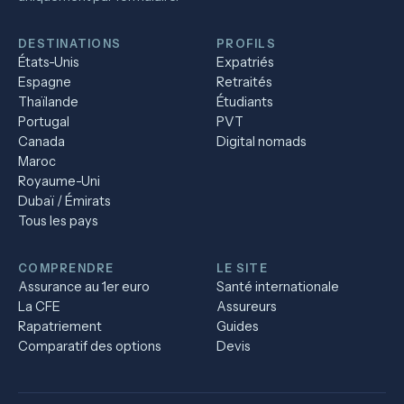
DESTINATIONS
PROFILS
États-Unis
Expatriés
Espagne
Retraités
Thaïlande
Étudiants
Portugal
PVT
Canada
Digital nomads
Maroc
Royaume-Uni
Dubaï / Émirats
Tous les pays
COMPRENDRE
LE SITE
Assurance au 1er euro
Santé internationale
La CFE
Assureurs
Rapatriement
Guides
Comparatif des options
Devis