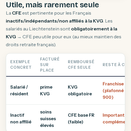
Utile, mais rarement seule
La
CFE
est pertinente pour les Français
inactifs/indépendants/non affiliés à la KVG
. Les
salariés au Liechtenstein sont
obligatoirement à la
KVG
→ CFE peu utile pour eux (au mieux maintien des
droits retraite français).
FACTURÉ
EXEMPLE
REMBOURSÉ
SUR
RESTE À CH
CONCRET
CFE SEULE
PLACE
Franchise + 2
Salarié /
prime
KVG
(plafonné C
résident
KVG
obligatoire
900)
soins
Inactif
CFE base FR
Important →
suisses
non affilié
(faible)
complément/
élevés