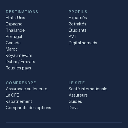
DESTINATIONS
PROFILS
États-Unis
Expatriés
Espagne
Retraités
Thaïlande
Étudiants
Portugal
PVT
Canada
Digital nomads
Maroc
Royaume-Uni
Dubaï / Émirats
Tous les pays
COMPRENDRE
LE SITE
Assurance au 1er euro
Santé internationale
La CFE
Assureurs
Rapatriement
Guides
Comparatif des options
Devis