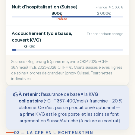
Nuit d'hospitalisation (Suisse)
France : ≈ 1 000 €
800€
2 000€
France
Accouchement (voie basse,
France : pris en charge
couvert KVG)
0
–0€
Sources : Regierung.li (prime moyenne OKP 2025 ~CHF
367/mois), llv.li, 2025-2026. CHF ≈ €. Coûts suisses élevés; lignes
de soins = ordres de grandeur (proxy Suisse). Fourchettes
indicatives.
À retenir :
l'assurance de base = la
KVG
obligatoire
(~CHF 367-400/mois), franchise + 20 %
plafonné. Ce n'est pas un produit privé optionnel —
la prime KVG est le gros poste, et les soins se font
largement en Suisse/Autriche (à inclure au contrat).
03 — LA CFE EN LIECHTENSTEIN