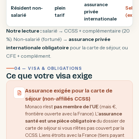
assurance
Résident non-
plein
Selon
privée
salarié
tarif
(exigé
internationale
Notre lecture :
salarié → CCSS + complémentaire (20
%). Non-salarié (fortuné) →
assurance privée
internationale obligatoire
pour la carte de séjour, ou
CFE + complément.
04 — VISA & OBLIGATIONS
Ce que votre visa exige
Assurance exigée pour la carte de
séjour (non-affiliés CCSS)
Monaco n'est
pas membre de l'UE
(mais €,
frontière ouverte avec la France). L'
assurance
santé est une pièce obligatoire
du dossier de
carte de séjour si vous n'êtes pas couvert par la
CCSS. Liens étroits avec la France (tiers payant