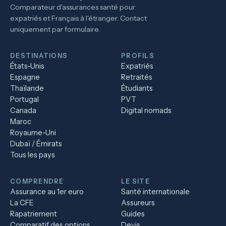
Comparateur d'assurances santé pour
expatriés et Français à l'étranger. Contact
uniquement par formulaire.
DESTINATIONS
PROFILS
États-Unis
Expatriés
Espagne
Retraités
Thaïlande
Étudiants
Portugal
PVT
Canada
Digital nomads
Maroc
Royaume-Uni
Dubaï / Émirats
Tous les pays
COMPRENDRE
LE SITE
Assurance au 1er euro
Santé internationale
La CFE
Assureurs
Rapatriement
Guides
Comparatif des options
Devis