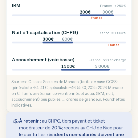
IRM
France : ≈ 250 €
200€
300€
France
Nuit d'hospitalisation (CHPG)
France : ≈ 1 000 €
300€
600€
France
Accouchement (voie basse)
France : pris en charge
1 500€
3 000€
Sources : Caisses Sociales de Monaco (tarifs de base CCSS :
généraliste ~34-41 €, spécialiste ~46-55 €), 2025-2026. Monaco
en €. Tarifs privés non conventionnés et actes (IRM, nuit,
accouchement) peu publiés → ordres de grandeur. Fourchettes
indicatives.
À retenir :
au CHPG, tiers payant et ticket
modérateur de 20 %; recours au CHU de Nice pour
le pointu. Les
résidents non-salariés doivent une