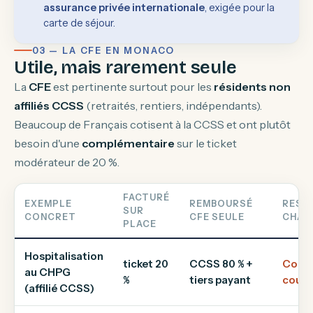
assurance privée internationale
, exigée pour la
carte de séjour.
03 — LA CFE EN MONACO
Utile, mais rarement seule
La
CFE
est pertinente surtout pour les
résidents non
affiliés CCSS
(retraités, rentiers, indépendants).
Beaucoup de Français cotisent à la CCSS et ont plutôt
besoin d'une
complémentaire
sur le ticket
modérateur de 20 %.
FACTURÉ
EXEMPLE
REMBOURSÉ
REST
SUR
CONCRET
CFE SEULE
CHAR
PLACE
Hospitalisation
ticket 20
CCSS 80 % +
Comp
au CHPG
%
tiers payant
couvre
(affilié CCSS)