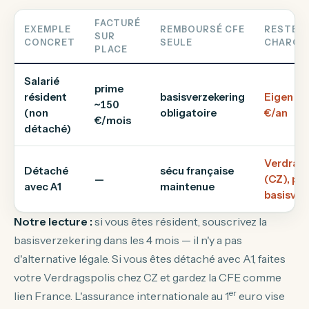
FACTURÉ
EXEMPLE
REMBOURSÉ CFE
RESTE À
SUR
CONCRET
SEULE
CHARGE
PLACE
Salarié
prime
résident
basisverzekering
Eigen ri
~150
(non
obligatoire
€/an
€/mois
détaché)
Verdrags
Détaché
sécu française
—
(CZ), pa
avec A1
maintenue
basisver
Notre lecture :
si vous êtes résident, souscrivez la
basisverzekering dans les 4 mois — il n'y a pas
d'alternative légale. Si vous êtes détaché avec A1, faites
votre Verdragspolis chez CZ et gardez la CFE comme
er
lien France. L'assurance internationale au 1
euro vise