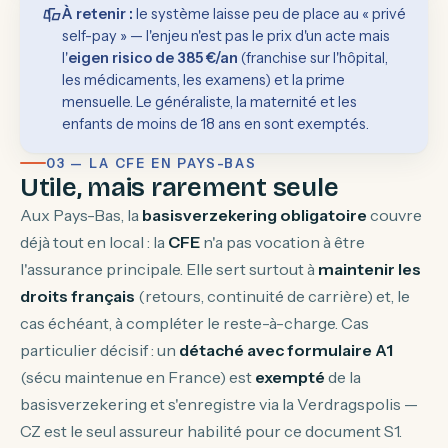
À retenir :
le système laisse peu de place au « privé
self-pay » — l'enjeu n'est pas le prix d'un acte mais
l'
eigen risico de 385 €/an
(franchise sur l'hôpital,
les médicaments, les examens) et la prime
mensuelle. Le généraliste, la maternité et les
enfants de moins de 18 ans en sont exemptés.
03 — LA CFE EN PAYS-BAS
Utile, mais rarement seule
Aux Pays-Bas, la
basisverzekering obligatoire
couvre
déjà tout en local : la
CFE
n'a pas vocation à être
l'assurance principale. Elle sert surtout à
maintenir les
droits français
(retours, continuité de carrière) et, le
cas échéant, à compléter le reste-à-charge. Cas
particulier décisif : un
détaché avec formulaire A1
(sécu maintenue en France) est
exempté
de la
basisverzekering et s'enregistre via la
Verdragspolis
—
CZ est le seul assureur habilité pour ce document S1.