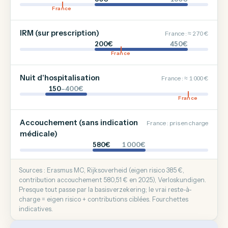
France
IRM (sur prescription)
France : ≈ 270 €
200€
450€
France
Nuit d'hospitalisation
France : ≈ 1 000 €
150
–400€
France
Accouchement (sans indication
France : pris en charge
médicale)
580€
1 000€
Sources : Erasmus MC, Rijksoverheid (eigen risico 385 €,
contribution accouchement 580,51 € en 2025), Verloskundigen.
Presque tout passe par la basisverzekering; le vrai reste-à-
charge = eigen risico + contributions ciblées. Fourchettes
indicatives.