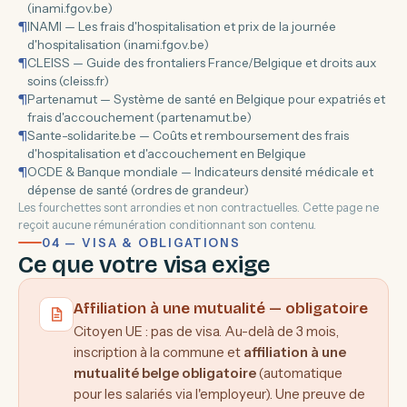
(inami.fgov.be)
¶
INAMI — Les frais d'hospitalisation et prix de la journée
d'hospitalisation (inami.fgov.be)
¶
CLEISS — Guide des frontaliers France/Belgique et droits aux
soins (cleiss.fr)
¶
Partenamut — Système de santé en Belgique pour expatriés et
frais d'accouchement (partenamut.be)
¶
Sante-solidarite.be — Coûts et remboursement des frais
d'hospitalisation et d'accouchement en Belgique
¶
OCDE & Banque mondiale — Indicateurs densité médicale et
dépense de santé (ordres de grandeur)
Les fourchettes sont arrondies et non contractuelles. Cette page ne
reçoit aucune rémunération conditionnant son contenu.
04 — VISA & OBLIGATIONS
Ce que votre visa exige
Affiliation à une mutualité — obligatoire
Citoyen UE : pas de visa. Au-delà de 3 mois,
inscription à la commune et
affiliation à une
mutualité belge obligatoire
(automatique
pour les salariés via l'employeur). Une preuve de