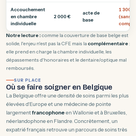
Accouchement
1 300-3
acte de
en chambre
2 000 €
(sans
base
individuelle
complé
Notre lecture :
comme la couverture de base belge est
solide, l'enjeu n'est pas la CFE mais la
complémentaire
:
elle prend en charge la chambre individuelle, les
dépassements d'honoraires et le dentaire/optique mal
remboursés.
SUR PLACE
Où se faire soigner en Belgique
La Belgique offre une densité de soins parmi les plus
élevées d'Europe et une médecine de pointe
largement
francophone
en Wallonie et à Bruxelles,
néerlandophone en Flandre. Concrètement, un
expatrié français retrouve un parcours de soins très