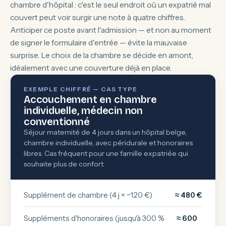
chambre d'hôpital : c'est le seul endroit où un expatrié mal
couvert peut voir surgir une note à quatre chiffres.
Anticiper ce poste avant l'admission — et non au moment
de signer le formulaire d'entrée — évite la mauvaise
surprise. Le choix de la chambre se décide en amont,
idéalement avec une couverture déjà en place.
EXEMPLE CHIFFRÉ — CAS TYPE
Accouchement en chambre
individuelle, médecin non
conventionné
Séjour maternité de 4 jours dans un hôpital belge,
chambre individuelle, avec péridurale et honoraires
libres. Cas fréquent pour une famille expatriée qui
souhaite plus de confort.
Supplément de chambre (4 j × ~120 €)
≈ 480 €
Suppléments d'honoraires (jusqu'à 300 %
≈ 600