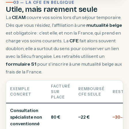
03 — LA CFE EN BELGIQUE
Utile, mais rarement seule
La
CEAM
couvre vos soins lors d'un séjour temporaire.
Dès que vous résidez, l'affiliation à une
mutualité belge
est obligatoire : c'est elle, et non la France, qui prend en
charge vos soins courants. La
CFE
fait alors souvent
doublon; elle a surtout du sens pour conserver un lien
avec la Sécu française. Les retraités utilisent un
formulaire S1
pour s'inscrire à une mutualité belge aux
frais de la France.
FACTURÉ
EXEMPLE
REMBOURSÉ
SUR
RESTE 
CONCRET
CFE SEULE
PLACE
Consultation
spécialiste non
80 €
~22 €
~30-40
conventionné