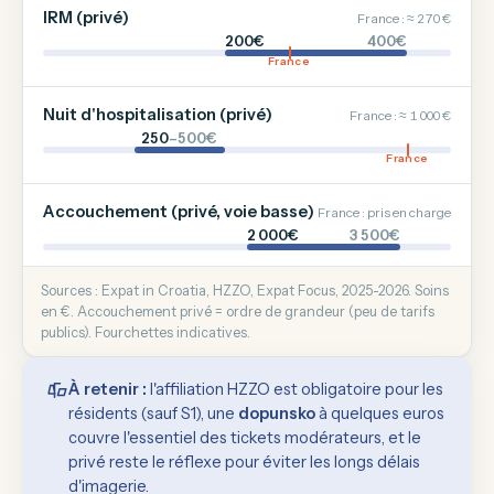
IRM (privé)
France : ≈ 270 €
200€
400€
France
Nuit d'hospitalisation (privé)
France : ≈ 1 000 €
250
–500€
France
Accouchement (privé, voie basse)
France : pris en charge
2 000€
3 500€
Sources : Expat in Croatia, HZZO, Expat Focus, 2025-2026. Soins
en €. Accouchement privé = ordre de grandeur (peu de tarifs
publics). Fourchettes indicatives.
À retenir :
l'affiliation HZZO est obligatoire pour les
résidents (sauf S1), une
dopunsko
à quelques euros
couvre l'essentiel des tickets modérateurs, et le
privé reste le réflexe pour éviter les longs délais
d'imagerie.