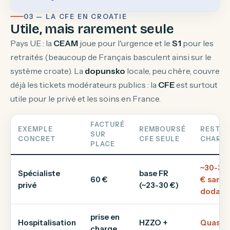
03 — LA CFE EN CROATIE
Utile, mais rarement seule
Pays UE : la
CEAM
joue pour l'urgence et le
S1
pour les
retraités (beaucoup de Français basculent ainsi sur le
système croate). La
dopunsko
locale, peu chère, couvre
déjà les tickets modérateurs publics : la
CFE
est surtout
utile pour le privé et les soins en France.
FACTURÉ
EXEMPLE
REMBOURSÉ
RESTE 
SUR
CONCRET
CFE SEULE
CHARG
PLACE
~30-37
Spécialiste
base FR
60 €
€ sans
privé
(~23-30 €)
dodatn
prise en
Hospitalisation
HZZO +
Quasi
charge