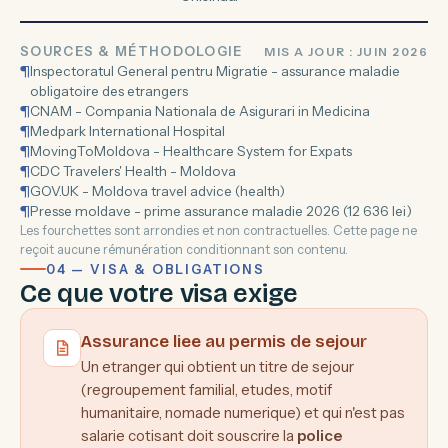
SOURCES & MÉTHODOLOGIE
MIS A JOUR : JUIN 2026
¶
Inspectoratul General pentru Migratie - assurance maladie
obligatoire des etrangers
¶
CNAM - Compania Nationala de Asigurari in Medicina
¶
Medpark International Hospital
¶
MovingToMoldova - Healthcare System for Expats
¶
CDC Travelers' Health - Moldova
¶
GOV.UK - Moldova travel advice (health)
¶
Presse moldave - prime assurance maladie 2026 (12 636 lei)
Les fourchettes sont arrondies et non contractuelles. Cette page ne
reçoit aucune rémunération conditionnant son contenu.
04 — VISA & OBLIGATIONS
Ce que votre visa exige
Assurance liee au permis de sejour
Un etranger qui obtient un titre de sejour
(regroupement familial, etudes, motif
humanitaire, nomade numerique) et qui n'est pas
salarie cotisant doit souscrire la
police