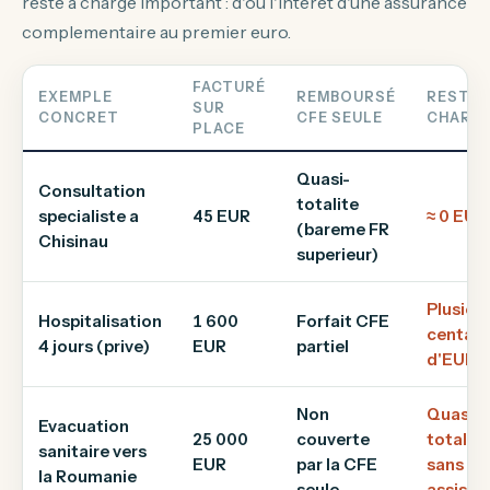
reste a charge important : d'ou l'interet d'une assurance
complementaire au premier euro.
FACTURÉ
EXEMPLE
REMBOURSÉ
RESTE 
SUR
CONCRET
CFE SEULE
CHARG
PLACE
Quasi-
Consultation
totalite
specialiste a
45 EUR
≈ 0 EUR
(bareme FR
Chisinau
superieur)
Plusieu
Hospitalisation
1 600
Forfait CFE
centain
4 jours (prive)
EUR
partiel
d'EUR
Non
Quasi-
Evacuation
25 000
couverte
totalite
sanitaire vers
EUR
par la CFE
sans
la Roumanie
seule
assista