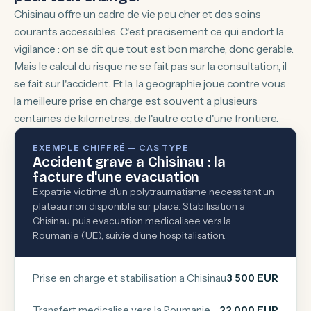
Chisinau offre un cadre de vie peu cher et des soins
courants accessibles. C'est precisement ce qui endort la
vigilance : on se dit que tout est bon marche, donc gerable.
Mais le calcul du risque ne se fait pas sur la consultation, il
se fait sur l'accident. Et la, la geographie joue contre vous :
la meilleure prise en charge est souvent a plusieurs
centaines de kilometres, de l'autre cote d'une frontiere.
EXEMPLE CHIFFRÉ — CAS TYPE
Accident grave a Chisinau : la
facture d'une evacuation
Expatrie victime d'un polytraumatisme necessitant un
plateau non disponible sur place. Stabilisation a
Chisinau puis evacuation medicalisee vers la
Roumanie (UE), suivie d'une hospitalisation.
Prise en charge et stabilisation a Chisinau
3 500 EUR
Transfert medicalise vers la Roumanie
22 000 EUR