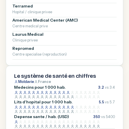
Terramed
Hopital / clinique privee
American Medical Center (AMC)
Centre medical prive
Laurus Medical
Clinique privee
Repromed
Centre specialise (reproduction)
Le système de santé en chiffres
Moldavie
France
Medecins pour 1 000 hab.
3.2
vs 3.4
Lits d'hopital pour 1 000 hab.
5.5
vs 5.7
Depense sante / hab. (USD)
350
vs 5400