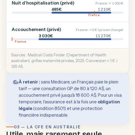
Nuit d'hospitalisation (privé)
France : ≈ 1 000 €
485€
1 210€
France
Accouchement (privé)
France : ≈ 0 € (pris en charge)
3 030€
11 270€
France
Sources : Medical Costs Finder (Department of Health
australien), grilles maternité privées, 2025. Conversion ≈ 1 € /
1,65 A$.
À retenir :
sans Medicare, un Français paie le plein
tarif — une consultation GP de 80 à 120 A$, un
accouchement privé jusqu'à 18 600 A$. Pour un visa
temporaire, l'assurance est à la fois une
obligation
légale
(condition 8501) et une protection
financière indispensable.
03 — LA CFE EN AUSTRALIE
Utile, mais rarement seule