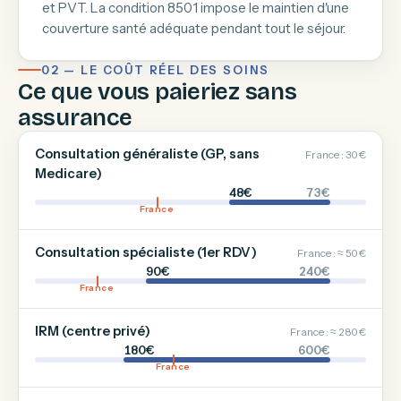
et PVT. La condition 8501 impose le maintien d'une
couverture santé adéquate pendant tout le séjour.
02 — LE COÛT RÉEL DES SOINS
Ce que vous paieriez sans
assurance
Consultation généraliste (GP, sans
France : 30 €
Medicare)
48€
73€
France
Consultation spécialiste (1er RDV)
France : ≈ 50 €
90€
240€
France
IRM (centre privé)
France : ≈ 280 €
180€
600€
France