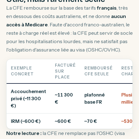
La CFE rembourse sur la base des tarifs
français
, très
en dessous des coûts australiens, et ne donne
aucun
accès à Medicare
. Faute d'accord franco-australien, le
reste à charge réel est élevé : la CFE peut servir de socle
pour les hospitalisations lourdes, mais ne satisfait pas
l'obligation d'assurance liée au visa (OSHC/OVHC).
FACTURÉ
EXEMPLE
REMBOURSÉ
RESTE 
SUR
CONCRET
CFE SEULE
CHARG
PLACE
Accouchement
~11 300
plafonné
Plusieu
privé (~11 300
€
base FR
milliers
€)
IRM (~600 €)
~600 €
~70 €
~530 €
Notre lecture :
la CFE ne remplace pas l'OSHC (visa