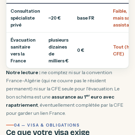
Consultation
Faible,
spécialiste
~20 €
base FR
mais sans
privé
assistanc
Évacuation
plusieurs
sanitaire
dizaines
Tout (hor
0 €
vers la
de
CFE)
France
milliers €
Notre lecture :
ne comptez ni sur la convention
France-Algérie (qui ne couvre pas le résident
permanent) ni sur la CFE seule pour l'évacuation. Le
er
bon schéma est une
assurance au 1
euro avec
rapatriement
, éventuellement complétée par la CFE
pour garder un lien France.
04 — VISA & OBLIGATIONS
Ce que votre visa exige