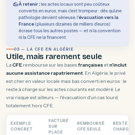
À retenir :
les actes locaux sont peu coûteux
convertis en euros, mais c'est trompeur : dès qu'une
pathologie devient sérieuse, l'
évacuation vers la
France
(plusieurs dizaines de milliers d'euros)
écrase tous les autres postes — et ni la convention
ni la CFE ne la financent.
03 — LA CFE EN ALGÉRIE
Utile, mais rarement seule
La
CFE
rembourse sur les bases
françaises
et
n'inclut
aucune assistance rapatriement
. En Algérie, le privé
est cher en valeur locale mais bas converti en euros : le
reste à charge sur les actes courants est modéré. Le
vrai risque est ailleurs — l'évacuation d'un cas lourd,
totalement hors CFE.
FACTURÉ
EXEMPLE
REMBOURSÉ
RESTE À
SUR
CONCRET
CFE SEULE
CHARGE
PLACE