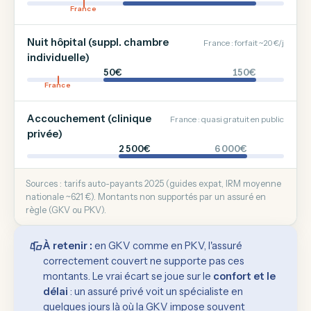
France
Nuit hôpital (suppl. chambre
France : forfait ~20 €/j
individuelle)
50€
150€
France
Accouchement (clinique
France : quasi gratuit en public
privée)
2 500€
6 000€
Sources : tarifs auto-payants 2025 (guides expat, IRM moyenne
nationale ~621 €). Montants non supportés par un assuré en
règle (GKV ou PKV).
À retenir :
en GKV comme en PKV, l'assuré
correctement couvert ne supporte pas ces
montants. Le vrai écart se joue sur le
confort et le
délai
: un assuré privé voit un spécialiste en
quelques jours là où la GKV impose souvent