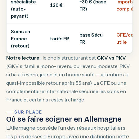
spécialiste
~30 € (base
Important
120 €
(auto-
FR)
compléme
payant)
Soins en
base Sécu
CFE/comp
France
tarifs FR
FR
utile
(retour)
Notre lecture :
le choix structurant est
GKV vs PKV
(GKV si famille mono-revenu ou revenu modeste; PKV
si haut revenu, jeune et en bonne santé — attention au
quasi-impossible retour après 55 ans). La CFE ou une
complémentaire internationale sécurise les soins en
France et certains restes à charge.
SUR PLACE
Où se faire soigner en Allemagne
L'Allemagne possède l'un des réseaux hospitaliers
les plus denses d'Europe, avec une distinction nette