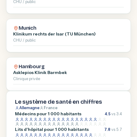
CHU / public
Munich
Klinikum rechts der Isar (TU München)
CHU / public
Hambourg
Asklepios Klinik Barmbek
Clinique privée
Le système de santé en chiffres
Allemagne
France
Médecins pour 1 000 habitants
4.5
vs 3.4
Lits d'hôpital pour 1 000 habitants
7.8
vs 5.7