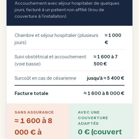
Accouchement avec séjour hospitalier de quelques
jours, facturé à un patient non affilié (trou de
couverture à l'installation).
Chambre et séjour hospitalier (plusieurs
≈ 1 000
jours)
€
Suivi obstétrical et accouchement
≈ 1 600 à 7
(voie basse)
500 €
Surcoût en cas de césarienne
jusqu'à ≈ 5 400 €
Facture totale
≈ 1 600 à 8 000 €
SANS ASSURANCE
AVEC UNE
COUVERTURE
≈ 1 600 à 8
ADAPTÉE
0 € (couvert
000 € à