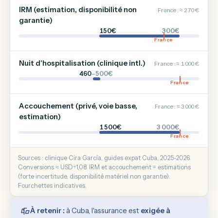
IRM (estimation, disponibilité non
France : ≈ 270 €
garantie)
150€
300€
France
Nuit d'hospitalisation (clinique intl.)
France : ≈ 1 000 €
460
–500€
France
Accouchement (privé, voie basse,
France : ≈ 3 000 €
estimation)
1 500€
3 000€
France
Sources : clinique Cira García, guides expat Cuba, 2025-2026.
Conversions ≈ USD÷1,08. IRM et accouchement = estimations
(forte incertitude, disponibilité matériel non garantie).
Fourchettes indicatives.
À retenir :
à Cuba, l'assurance est
exigée à