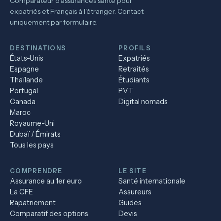
Comparateur d'assurances santé pour
expatriés et Français à l'étranger. Contact
uniquement par formulaire.
DESTINATIONS
PROFILS
États-Unis
Expatriés
Espagne
Retraités
Thaïlande
Étudiants
Portugal
PVT
Canada
Digital nomads
Maroc
Royaume-Uni
Dubaï / Émirats
Tous les pays
COMPRENDRE
LE SITE
Assurance au 1er euro
Santé internationale
La CFE
Assureurs
Rapatriement
Guides
Comparatif des options
Devis