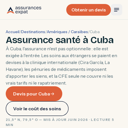
Obtenir un devis
Accueil
/
Destinations
/
Amériques / Caraïbes
/
Cuba
Assurance santé à Cuba
À Cuba, l'assurance n'est pas optionnelle : elle est
exigée à l'entrée. Les soins aux étrangers se paient en
devises à la clinique internationale (Cira García, La
Havane), les pénuries de médicaments imposent
d'apporter les siens, et la CFE seule ne couvre ni les
vrais tarifs ni le rapatriement.
Devis pour Cuba
Voir le coût des soins
21,5° N, 79,5° O — MIS À JOUR JUIN 2026 · LECTURE 5
MIN