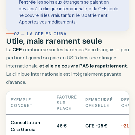
l'entrée
, les soins aux étrangers se paient en
devises à la clinique internationale, et la CFE seule
ne couvre ni les vrais tarifs ni le rapatriement.
Apportez vos médicaments.
03 — LA CFE EN CUBA
Utile, mais rarement seule
La
CFE
rembourse sur les barèmes Sécu français — peu
pertinent quand on paie en USD dans une clinique
internationale,
et elle ne couvre PAS le rapatriement
.
La clinique internationale est intégralement payante
d'avance.
FACTURÉ
EXEMPLE
REMBOURSÉ
RESTE
SUR
CONCRET
CFE SEULE
CHAR
PLACE
Consultation
46 €
CFE ~25 €
~21 €
Cira García