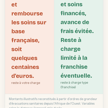
et soins
et
financés,
rembourse
avance de
les soins sur
frais évitée.
base
Reste à
française,
charge
soit
limité à la
quelques
franchise
centaines
éventuelle.
d'euros.
reste à charge type
reste à votre charge
(franchise)
Montants illustratifs reconstitués à partir d'ordres de grandeur
d'évacuations sanitaires depuis l'Afrique de l'Ouest. Variables