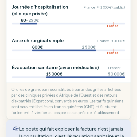
Journée d'hospitalisation
France : ≈ 1 000 € (public)
(clinique privée)
80
–250€
France
Acte chirurgical simple
France : ≈ 3 000 €
600€
2 500€
France
Évacuation sanitaire (avion médicalisé)
France : —
15 000€
50 000€
Ordres de grandeur reconstitués à partir des grilles affichées
par des cliniques privées d'Afrique de l'Ouest et des retours
d'expatriés (Expat.com), convertis en euros. Les tarifs guinéens
sont souvent libellés en francs guinéens (GNF) et fluctuent
fortement; à vérifier au cas par cas auprès de l'établissement.
Le poste qui fait exploser la facture n'est jamais
la consultation : c'est l'évacuation sanitaire et la