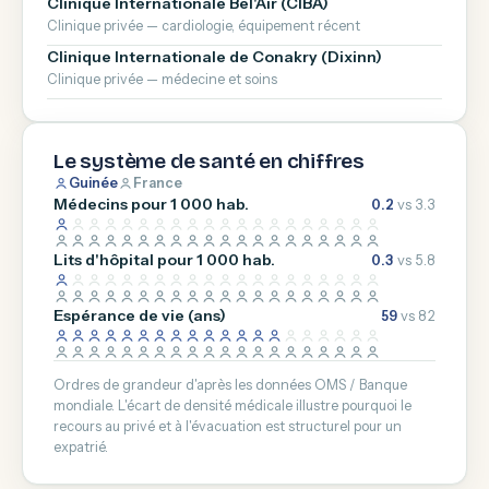
Clinique Internationale Bel'Air (CIBA)
Clinique privée — cardiologie, équipement récent
Clinique Internationale de Conakry (Dixinn)
Clinique privée — médecine et soins
Le système de santé en chiffres
Guinée
France
Médecins pour 1 000 hab.
0.2
vs 3.3
Lits d'hôpital pour 1 000 hab.
0.3
vs 5.8
Espérance de vie (ans)
59
vs 82
Ordres de grandeur d'après les données OMS / Banque
mondiale. L'écart de densité médicale illustre pourquoi le
recours au privé et à l'évacuation est structurel pour un
expatrié.