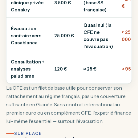
clinique privée
3 500 €
(base SS
€
Conakry
française)
Quasi nul (la
Évacuation
CFE ne
≈ 25
sanitaire vers
25 000 €
couvre pas
000 €
Casablanca
l'évacuation)
Consultation +
analyses
120 €
≈ 25 €
≈ 95 €
paludisme
La CFE est un filet de base utile pour conserver son
rattachement au régime français, pas une couverture
suffisante en Guinée. Sans contrat international au
premier euro ou en complément CFE, l'expatrié finance
lui-même l'essentiel — surtout l'évacuation.
SUR PLACE