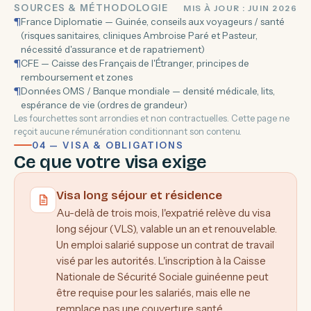
SOURCES & MÉTHODOLOGIE
MIS À JOUR : JUIN 2026
¶
France Diplomatie — Guinée, conseils aux voyageurs / santé
(risques sanitaires, cliniques Ambroise Paré et Pasteur,
nécessité d'assurance et de rapatriement)
¶
CFE — Caisse des Français de l'Étranger, principes de
remboursement et zones
¶
Données OMS / Banque mondiale — densité médicale, lits,
espérance de vie (ordres de grandeur)
Les fourchettes sont arrondies et non contractuelles. Cette page ne
reçoit aucune rémunération conditionnant son contenu.
04 — VISA & OBLIGATIONS
Ce que votre visa exige
Visa long séjour et résidence
Au-delà de trois mois, l'expatrié relève du visa
long séjour (VLS), valable un an et renouvelable.
Un emploi salarié suppose un contrat de travail
visé par les autorités. L'inscription à la Caisse
Nationale de Sécurité Sociale guinéenne peut
être requise pour les salariés, mais elle ne
remplace pas une couverture santé