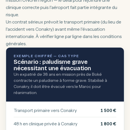
mission ONG en région — le délai pour rejoindre une
clinique correcte puis l'aéroport fait partie intégrante du
risque.
Un contrat sérieux prévoit le transport primaire (du lieu de
l'accident vers Conakry) avant même l'évacuation
internationale. À vérifier ligne par ligne dans les conditions
générales.
EXEMPLE CHIFFRÉ — CAS TYPE
Scénario : paludisme grave
nécessitant une évacuation
Un expatrié de 38 ans en mission près de Boké
contracte un paludisme à forme grave. Stabilisé à
Conakry, il doit être évacué vers le Maroc pour
réanimation.
Transport primaire vers Conakry
1 500 €
48 h en clinique privée à Conakry
1 800 €