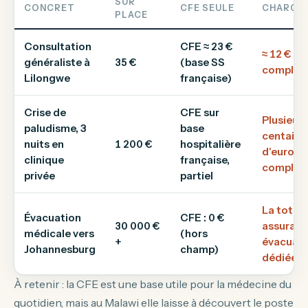
SUR
CONCRET
CFE SEULE
CHARGE
PLACE
Consultation
CFE ≈ 23 €
≈ 12 € sa
généraliste à
35 €
(base SS
complém
Lilongwe
française)
Crise de
CFE sur
Plusieurs
paludisme, 3
base
centaine
nuits en
1 200 €
hospitalière
d'euros 
clinique
française,
complém
privée
partiel
La totali
Évacuation
CFE : 0 €
30 000 €
assuran
médicale vers
(hors
+
évacuati
Johannesburg
champ)
dédiée
À retenir : la CFE est une base utile pour la médecine du
quotidien, mais au Malawi elle laisse à découvert le poste