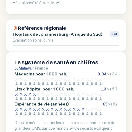
Hôpital privé (5 étoiles MoH)
Référence régionale
Hôpitaux de Johannesburg (Afrique du Sud)
JCI
Évacuation soins lourds
Le système de santé en chiffres
Malawi
France
Médecins pour 1 000 hab.
0.04
vs 3.4
Lits d'hôpital pour 1 000 hab.
1.3
vs 5.7
Espérance de vie (années)
65
vs 82
Densité médicale parmi les plus faibles au monde (ordre de
grandeur OMS/Banque mondiale). Ces écarts expliquent