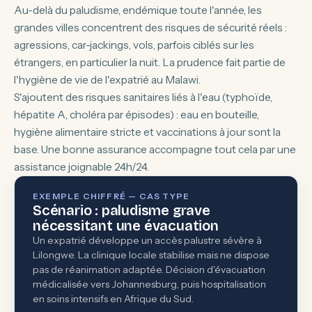
Au-delà du paludisme, endémique toute l'année, les
grandes villes concentrent des risques de sécurité réels :
agressions, car-jackings, vols, parfois ciblés sur les
étrangers, en particulier la nuit. La prudence fait partie de
l'hygiène de vie de l'expatrié au Malawi.
S'ajoutent des risques sanitaires liés à l'eau (typhoïde,
hépatite A, choléra par épisodes) : eau en bouteille,
hygiène alimentaire stricte et vaccinations à jour sont la
base. Une bonne assurance accompagne tout cela par une
assistance joignable 24h/24.
EXEMPLE CHIFFRÉ — CAS TYPE
Scénario : paludisme grave
nécessitant une évacuation
Un expatrié développe un accès palustre sévère à
Lilongwe. La clinique locale stabilise mais ne dispose
pas de réanimation adaptée. Décision d'évacuation
médicalisée vers Johannesburg, puis hospitalisation
en soins intensifs en Afrique du Sud.