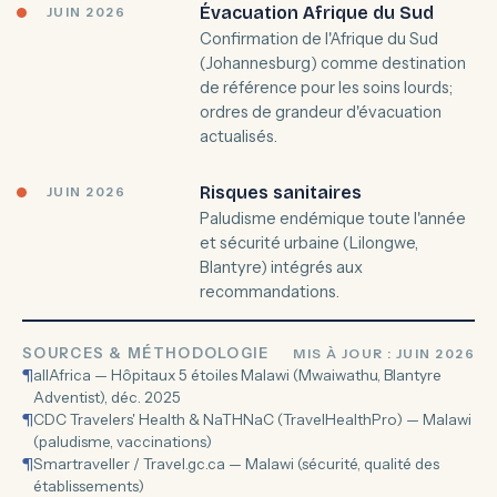
Évacuation Afrique du Sud
JUIN 2026
Confirmation de l'Afrique du Sud
(Johannesburg) comme destination
de référence pour les soins lourds;
ordres de grandeur d'évacuation
actualisés.
Risques sanitaires
JUIN 2026
Paludisme endémique toute l'année
et sécurité urbaine (Lilongwe,
Blantyre) intégrés aux
recommandations.
SOURCES & MÉTHODOLOGIE
MIS À JOUR : JUIN 2026
¶
allAfrica — Hôpitaux 5 étoiles Malawi (Mwaiwathu, Blantyre
Adventist), déc. 2025
¶
CDC Travelers' Health & NaTHNaC (TravelHealthPro) — Malawi
(paludisme, vaccinations)
¶
Smartraveller / Travel.gc.ca — Malawi (sécurité, qualité des
établissements)