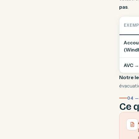
pas
.
EXEMP
Accou
(Wind
AVC →
Notre le
évacuati
04 
Ce q