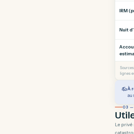
IRM (p
Nuit d
Accouc
estima
Sources
lignes e
À r
au 
03 —
Util
Le privé
catastro