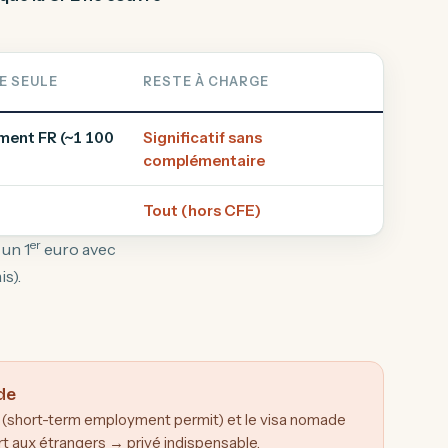
E SEULE
RESTE À CHARGE
ent FR (~1 100
Significatif sans
complémentaire
Tout (hors CFE)
er
 un 1
euro avec
s).
de
il (short-term employment permit) et le visa nomade
rt aux étrangers → privé indispensable.