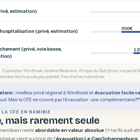
rivé, estimation)
300€
'hospitalisation (privé, estimation)
hement (privé, voie basse,
1 
tion)
 : Expatistan Windhoek, barème Mediclinic Afrique du Sud (proxy via parité 
stimées (tarifs privés peu publiés). Fourchettes indicatives.
etenir :
meilleur privé régional à Windhoek et
évacuation facile ve
e
sud. Mais la CFE ne couvre pas l'évacuation : une complémentaire/1
 LA CFE EN NAMIBIE
e, mais rarement seule
 namibien reste
abordable en valeur absolue
(≈ tarifs sud-afr
phique vient surtout de l'
évacuation Le Cap/Johannesburg, 