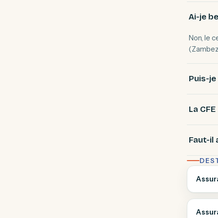
Ai-je b
Non, le 
(Zambezi
Puis-je
La CFE s
Faut-il 
DES
Assur
Assur