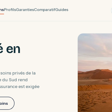
ns
Profils
Garanties
Comparatif
Guides
é en
soins privés de la
ue du Sud rend
ssurance est exigée
soins