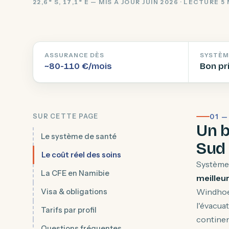
22,6° S, 17,1° E — MIS À JOUR JUIN 2026 · LECTURE 5
ASSURANCE DÈS
SYSTÈM
~80-110 €/mois
Bon pr
SUR CETTE PAGE
01 
Un b
Le système de santé
Sud
Le coût réel des soins
Système 
La CFE en Namibie
meilleur
Windhoek
Visa & obligations
l'évacuat
Tarifs par profil
continen
Questions fréquentes