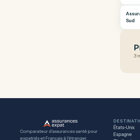
Assur
Sud
P
3 
DESTINAT
États-Unis
Comparateur d'assurances santé pour
Espagne
expatriés et Français à l'étranger.