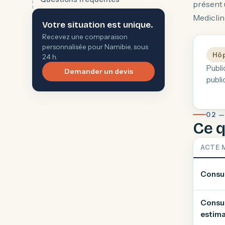
présent 
Mediclin
Votre situation est unique.
Recevez une comparaison
personnalisée pour Namibie, sous
Hôp
24 h.
Publi
Demander un devis
publi
02 —
Ce q
ACTE 
Consul
Consul
estima