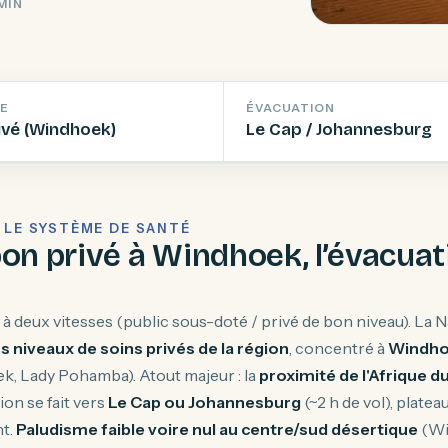
 MIN
E
ÉVACUATION
ivé (Windhoek)
Le Cap / Johannesburg
— LE SYSTÈME DE SANTÉ
on privé à Windhoek, l’évacuati
à deux vitesses (public sous-doté / privé de bon niveau). La 
s niveaux de soins privés de la région
, concentré à
Windh
, Lady Pohamba). Atout majeur : la
proximité de l'Afrique d
ion se fait vers
Le Cap ou Johannesburg
(~2 h de vol), plate
t.
Paludisme faible voire nul au centre/sud désertique
(Wi