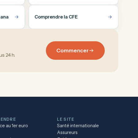
wana
Comprendre la CFE
Commencer
s 24 h.
ENDRE
LE SITE
ce au 1er euro
Santé internationale
Assureurs