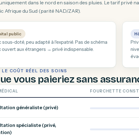
uniquement dans le nord en saison des pluies. Le tarif privé n
ic Afrique du Sud (parité NAD/ZAR).
ital public
Hô
c sous-doté, peu adapté à l'expatrié. Pas de schéma
Pri
c ouvert aux étrangers → privé indispensable.
nive
éva
 LE COÛT RÉEL DES SOINS
ue vous paieriez sans assuran
MÉDICAL
FOURCHETTE CONST
tation généraliste (privé)
tation spécialiste (privé,
tion)