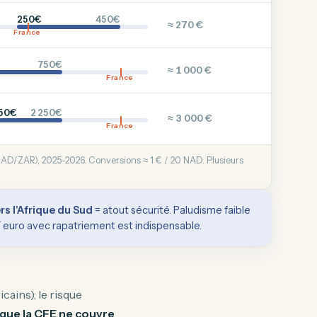
250€
450€
≈ 270 €
France
750€
≈ 1 000 €
France
250€
2 250€
≈ 3 000 €
France
NAD/ZAR), 2025-2026. Conversions ≈ 1 € / 20 NAD. Plusieurs
rs l'Afrique du Sud
= atout sécurité. Paludisme faible
r
euro avec rapatriement est indispensable.
icains); le risque
que la CFE ne couvre