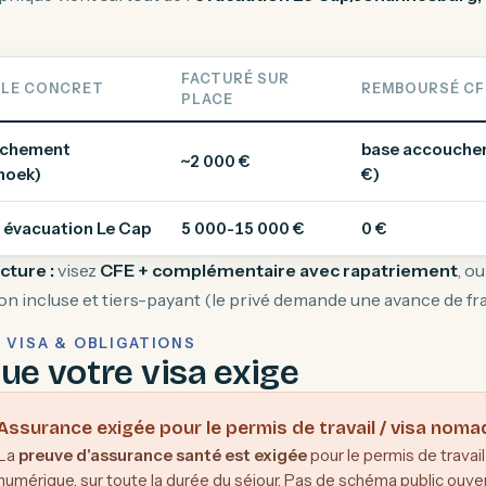
FACTURÉ SUR
LE CONCRET
REMBOURSÉ CF
PLACE
chement
base accouchem
~2 000 €
hoek)
€)
 évacuation Le Cap
5 000-15 000 €
0 €
cture :
visez
CFE + complémentaire avec rapatriement
, ou
on incluse et tiers-payant (le privé demande une avance de frai
— VISA & OBLIGATIONS
ue votre visa exige
Assurance exigée pour le permis de travail / visa noma
La
preuve d'assurance santé est exigée
pour le permis de trava
numérique, sur toute la durée du séjour. Pas de schéma public ouve