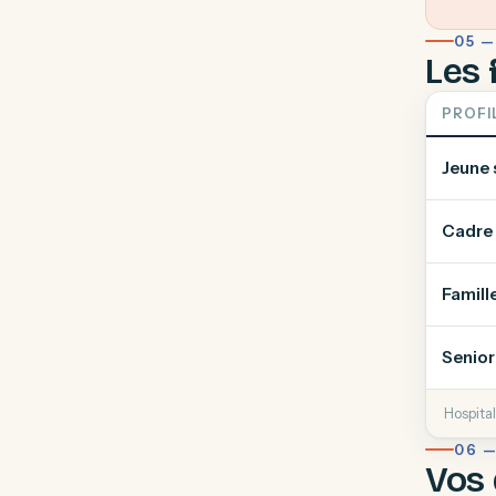
05 —
Les 
PROFI
Jeune 
Cadre 
Famill
Senior 
Hospital
06 
Vos 