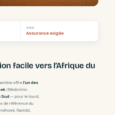
VISA
Assurance exigée
on facile vers l’Afrique du
Namibie offre
l'un des
oek
(Mediclinic
u Sud
— pour le lourd,
aux de référence du
ndhoek, Namib),