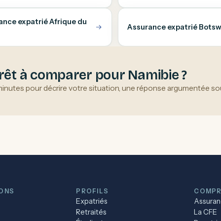
ance expatrié Afrique du
Assurance expatrié Bots
rêt à comparer pour Namibie ?
minutes pour décrire votre situation, une réponse argumentée sou
IONS
PROFILS
COMPR
Expatriés
Assuran
Retraités
La CFE