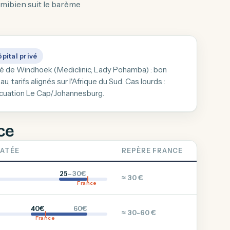
amibien suit le barème
pital privé
vé de Windhoek (Mediclinic, Lady Pohamba) : bon
au, tarifs alignés sur l'Afrique du Sud. Cas lourds :
cuation Le Cap/Johannesburg.
ce
ATÉE
REPÈRE FRANCE
25
–30€
≈ 30 €
France
40€
60€
≈ 30-60 €
France