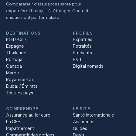
Comparateur d'assurances santé pour
expatriés et Français à l'étranger. Contact
uniquement par formulaire.
DESTINATIONS
PROFILS
États-Unis
Expatriés
Espagne
Retraités
Thaïlande
Étudiants
Portugal
PVT
Canada
Digital nomads
Maroc
Royaume-Uni
Dubaï / Émirats
Tous les pays
COMPRENDRE
LE SITE
Assurance au 1er euro
Santé internationale
La CFE
Assureurs
Rapatriement
Guides
Comparatif des options
Devis