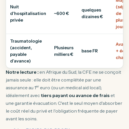
Majeu
Nuit
(séjou
quelques
d'hospitalisation
~600 €
de
dizaines €
privée
plusie
jours)
Traumatologie
Avanc
(accident,
Plusieurs
base FR
+ écar
payable
milliers €
charg
d’avance)
Notre lecture :
en Afrique du Sud, la CFE ne se conçoit
jamais seule : elle doit être complétée par une
er
assurance au 1
euro (ou un medical aid local),
idéalement avec
tiers payant ou avance de frais
et
une garantie évacuation. C'est le seul moyen d'absorber
le coût réel du privé et l'obligation fréquente de payer
avant les soins.