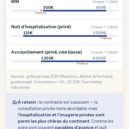
IRM
France : ≈ 280 €
300€
900€
France
Nuit d'hospitalisation (privé)
France : ≈ 1 000 €
125€
1 000€
France
Accouchement (privé, voie basse)
France : ≈ 3 000 €
1 250€
4 000€
France
Sources : grilles privées 2025 (Mediclinic, Morton & Partners),
guides expat. Conversions ≈ 1 € / 20 ZAR. Fourchettes
indicatives.
À retenir :
le contraste est saisissant — la
consultation privée reste abordable, mais
l'
hospitalisation et l'imagerie privées sont
parmi les plus chères du continent
. Comme les
soins sont souvent
payables d'avance
et qu'il