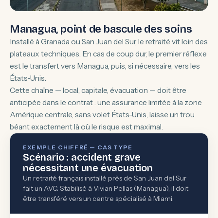
Managua, point de bascule des soins
Installé à Granada ou San Juan del Sur, le retraité vit loin des
plateaux techniques. En cas de coup dur, le premier réflexe
est le transfert vers Managua, puis, si nécessaire, vers les
États-Unis.
Cette chaîne — local, capitale, évacuation — doit être
anticipée dans le contrat : une assurance limitée à la zone
Amérique centrale, sans volet États-Unis, laisse un trou
béant exactement là où le risque est maximal.
EXEMPLE CHIFFRÉ — CAS TYPE
Scénario : accident grave
nécessitant une évacuation
Un retraité français installé près de San Juan del Sur
fait un AVC. Stabilisé à Vivian Pellas (Managua), il doit
être transféré vers un centre spécialisé à Miami.