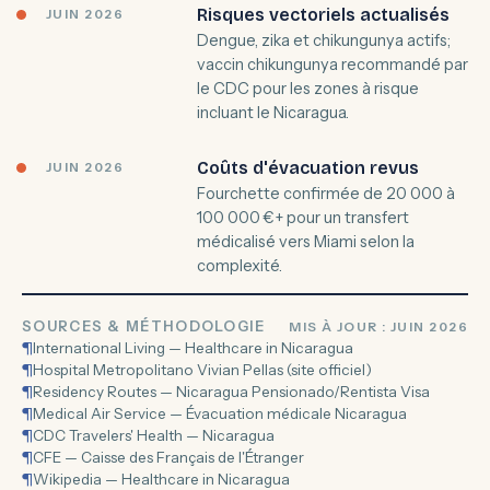
Risques vectoriels actualisés
JUIN 2026
Dengue, zika et chikungunya actifs;
vaccin chikungunya recommandé par
le CDC pour les zones à risque
incluant le Nicaragua.
Coûts d'évacuation revus
JUIN 2026
Fourchette confirmée de 20 000 à
100 000 €+ pour un transfert
médicalisé vers Miami selon la
complexité.
SOURCES & MÉTHODOLOGIE
MIS À JOUR : JUIN 2026
¶
International Living — Healthcare in Nicaragua
¶
Hospital Metropolitano Vivian Pellas (site officiel)
¶
Residency Routes — Nicaragua Pensionado/Rentista Visa
¶
Medical Air Service — Évacuation médicale Nicaragua
¶
CDC Travelers' Health — Nicaragua
¶
CFE — Caisse des Français de l'Étranger
¶
Wikipedia — Healthcare in Nicaragua