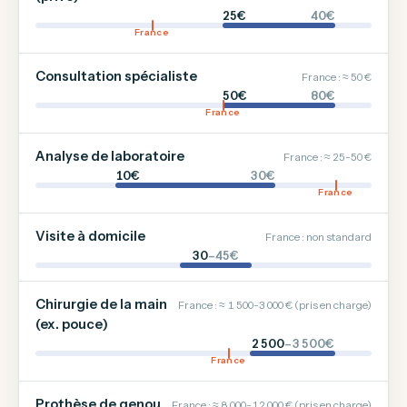
25€
40€
France
Consultation spécialiste
France : ≈ 50 €
50€
80€
France
Analyse de laboratoire
France : ≈ 25-50 €
10€
30€
France
Visite à domicile
France : non standard
30
–45€
Chirurgie de la main
France : ≈ 1 500-3 000 € (pris en charge)
(ex. pouce)
2 500
–3 500€
France
Prothèse de genou
France : ≈ 8 000-12 000 € (pris en charge)