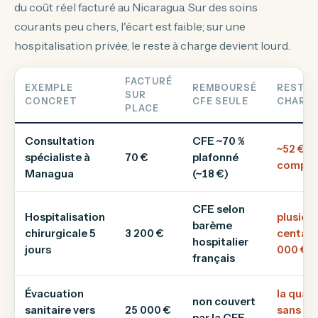
du coût réel facturé au Nicaragua. Sur des soins
courants peu chers, l'écart est faible; sur une
hospitalisation privée, le reste à charge devient lourd.
FACTURÉ
EXEMPLE
REMBOURSÉ
RESTE 
SUR
CONCRET
CFE SEULE
CHARG
PLACE
Consultation
CFE ~70 %
~52 € s
spécialiste à
70 €
plafonné
complé
Managua
(~18 €)
CFE selon
Hospitalisation
plusieu
barème
chirurgicale 5
3 200 €
centain
hospitalier
jours
000 €+
français
Évacuation
la quasi
non couvert
sanitaire vers
25 000 €
sans co
par la CFE