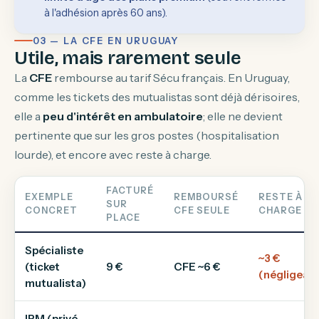
à l'adhésion après 60 ans).
03 — LA CFE EN URUGUAY
Utile, mais rarement seule
La
CFE
rembourse au tarif Sécu français. En Uruguay,
comme les tickets des mutualistas sont déjà dérisoires,
elle a
peu d'intérêt en ambulatoire
; elle ne devient
pertinente que sur les gros postes (hospitalisation
lourde), et encore avec reste à charge.
FACTURÉ
EXEMPLE
REMBOURSÉ
RESTE À
SUR
CONCRET
CFE SEULE
CHARGE
PLACE
Spécialiste
~3 €
(ticket
9 €
CFE ~6 €
(négligeabl
mutualista)
IRM (privé