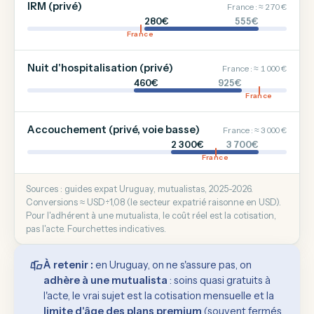
IRM (privé)
France : ≈ 270 €
280€
555€
France
Nuit d'hospitalisation (privé)
France : ≈ 1 000 €
460€
925€
France
Accouchement (privé, voie basse)
France : ≈ 3 000 €
2 300€
3 700€
France
Sources : guides expat Uruguay, mutualistas, 2025-2026.
Conversions ≈ USD÷1,08 (le secteur expatrié raisonne en USD).
Pour l'adhérent à une mutualista, le coût réel est la cotisation,
pas l'acte. Fourchettes indicatives.
À retenir :
en Uruguay, on ne s'assure pas, on
adhère à une mutualista
: soins quasi gratuits à
l'acte, le vrai sujet est la cotisation mensuelle et la
limite d'âge des plans premium
(souvent fermés