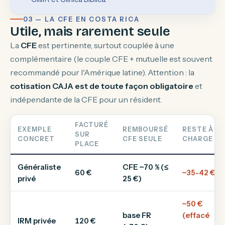
03 — LA CFE EN COSTA RICA
Utile, mais rarement seule
La
CFE
est pertinente, surtout couplée à une
complémentaire (le couple CFE + mutuelle est souvent
recommandé pour l'Amérique latine). Attention : la
cotisation CAJA est de toute façon obligatoire
et
indépendante de la CFE pour un résident.
FACTURÉ
EXEMPLE
REMBOURSÉ
RESTE À
SUR
CONCRET
CFE SEULE
CHARGE
PLACE
Généraliste
CFE ~70 % (≤
60 €
~35-42 €
privé
25 €)
~50 €
base FR
(effacé
IRM privée
120 €