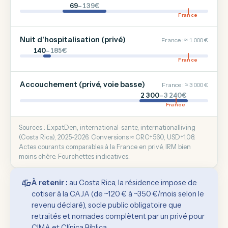
69
–139€
France
Nuit d'hospitalisation (privé)
France : ≈ 1 000 €
140
–185€
France
Accouchement (privé, voie basse)
France : ≈ 3 000 €
2 300
–3 240€
France
Sources : ExpatDen, international-sante, internationalliving
(Costa Rica), 2025-2026. Conversions ≈ CRC÷560, USD÷1,08.
Actes courants comparables à la France en privé, IRM bien
moins chère. Fourchettes indicatives.
À retenir :
au Costa Rica, la résidence impose de
cotiser à la CAJA (de ~120 € à ~350 €/mois selon le
revenu déclaré), socle public obligatoire que
retraités et nomades complètent par un privé pour
CIMA et Clínica Bíblica.