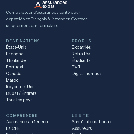
Comparateur d'assurances santé pour
expatriés et Français à l'étranger. Contact
uniquement par formulaire.
DESTINATIONS
PROFILS
États-Unis
Expatriés
Espagne
Retraités
Thaïlande
Étudiants
Portugal
PVT
Canada
Digital nomads
Maroc
Royaume-Uni
Dubaï / Émirats
Tous les pays
COMPRENDRE
LE SITE
Assurance au 1er euro
Santé internationale
La CFE
Assureurs