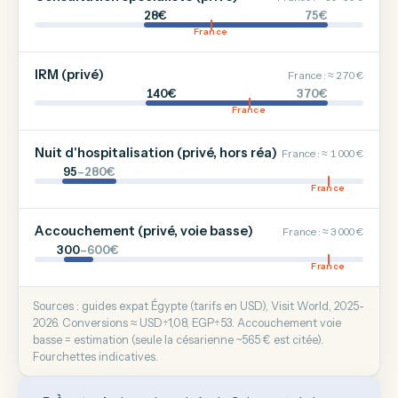
28€
75€
France
IRM (privé)
France : ≈ 270 €
140€
370€
France
Nuit d'hospitalisation (privé, hors réa)
France : ≈ 1 000 €
95
–280€
France
Accouchement (privé, voie basse)
France : ≈ 3 000 €
300
–600€
France
Sources : guides expat Égypte (tarifs en USD), Visit World, 2025-
2026. Conversions ≈ USD÷1,08, EGP÷53. Accouchement voie
basse = estimation (seule la césarienne ~565 € est citée).
Fourchettes indicatives.