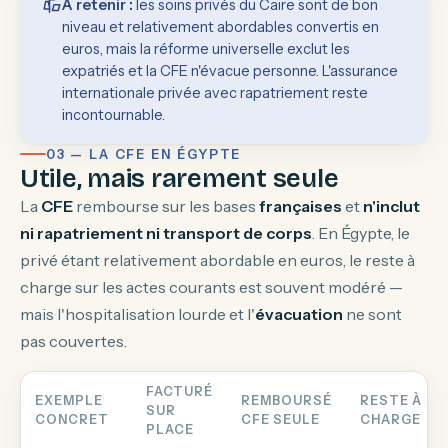
À retenir :
les soins privés du Caire sont de bon
niveau et relativement abordables convertis en
euros, mais la réforme universelle exclut les
expatriés et la CFE n'évacue personne. L'assurance
internationale privée avec rapatriement reste
incontournable.
03 — LA CFE EN ÉGYPTE
Utile, mais rarement seule
La
CFE
rembourse sur les bases
françaises
et
n'inclut
ni rapatriement ni transport de corps
. En Égypte, le
privé étant relativement abordable en euros, le reste à
charge sur les actes courants est souvent modéré —
mais l'hospitalisation lourde et l'
évacuation
ne sont
pas couvertes.
FACTURÉ
EXEMPLE
REMBOURSÉ
RESTE À
SUR
CONCRET
CFE SEULE
CHARGE
PLACE