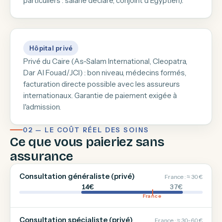
particuliers : salarié déclaré, conjoint d'Égyptien).
Hôpital privé
Privé du Caire (As-Salam International, Cleopatra,
Dar Al Fouad/JCI) : bon niveau, médecins formés,
facturation directe possible avec les assureurs
internationaux. Garantie de paiement exigée à
l'admission.
02 — LE COÛT RÉEL DES SOINS
Ce que vous paieriez sans
assurance
Consultation généraliste (privé)
France : ≈ 30 €
14€
37€
France
Consultation spécialiste (privé)
France : ≈ 30-60 €