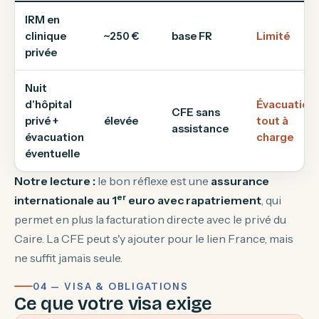
IRM en
clinique
~250 €
base FR
Limité
privée
Nuit
d'hôpital
Évacuation
CFE sans
privé +
élevée
tout à
assistance
évacuation
charge
éventuelle
Notre lecture :
le bon réflexe est une
assurance
er
internationale au 1
euro avec rapatriement
, qui
permet en plus la facturation directe avec le privé du
Caire. La CFE peut s'y ajouter pour le lien France, mais
ne suffit jamais seule.
04 — VISA & OBLIGATIONS
Ce que votre visa exige