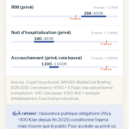
IRM (privé)
France : ≈ 270 €
294
–400€
France
Nuit d'hospitalisation (privé)
France : ≈ 1 000 €
240
–450€
France
Accouchement (privé, voie basse)
France : ≈ 3 000 €
1 200
–1 500€
France
Sources : Expat Focus Kuwait, IMAGES, Middle East Briefing,
2025-2026. Conversions ≈ KWD × 3. Public très subventionné
(consultation ~6 €). Voie basse ~KWD 400 = exemple
d'établissement. Fourchettes indicatives.
À retenir :
l'assurance publique obligatoire (Afya,
~300 €/an depuis fin 2025) conditionne l'iqama
mais n'ouvre que le public. Pour accéder au privé où