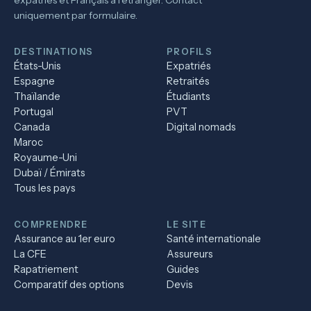
expatriés et Français à l'étranger. Contact
uniquement par formulaire.
DESTINATIONS
PROFILS
États-Unis
Expatriés
Espagne
Retraités
Thaïlande
Étudiants
Portugal
PVT
Canada
Digital nomads
Maroc
Royaume-Uni
Dubaï / Émirats
Tous les pays
COMPRENDRE
LE SITE
Assurance au 1er euro
Santé internationale
La CFE
Assureurs
Rapatriement
Guides
Comparatif des options
Devis