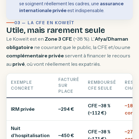
se soignent réellement les cadres, une
assurance
internationale privée
est indispensable.
03 — LA CFE EN KOWEÏT
Utile, mais rarement seule
Le Koweït est en
Zone 3 CFE
(~38 %). L'
Afya/Dhaman
obligatoire
ne couvrant que le public, la CFE et/ou une
complémentaire privée
servent à financer le recours
au
privé
, où vont réellement les expatriés.
FACTURÉ
EXEMPLE
REMBOURSÉ
RESTE
SUR
CONCRET
CFE SEULE
CHAR
PLACE
CFE ~38 %
~182 
IRM privée
~294 €
(~112 €)
comp
Nuit
CFE ~38 %
~279 
d'hospitalisation
~450 €
(~171 €)
comp