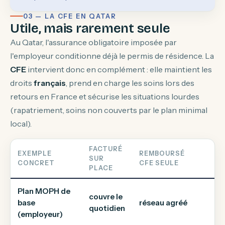
03 — LA CFE EN QATAR
Utile, mais rarement seule
Au Qatar, l'assurance obligatoire imposée par
l'employeur conditionne déjà le permis de résidence. La
CFE
intervient donc en complément : elle maintient les
droits
français
, prend en charge les soins lors des
retours en France et sécurise les situations lourdes
(rapatriement, soins non couverts par le plan minimal
local).
FACTURÉ
EXEMPLE
REMBOURSÉ
RE
SUR
CONCRET
CFE SEULE
CH
PLACE
Plan MOPH de
couvre le
Pl
base
réseau agréé
quotidien
ba
(employeur)