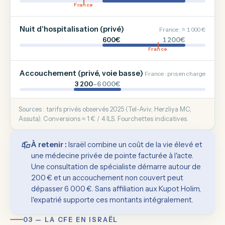
France
Nuit d'hospitalisation (privé)
France : ≈ 1 000 €
600€
1 200€
France
Accouchement (privé, voie basse)
France : pris en charge
3 200
–6 000€
Sources : tarifs privés observés 2025 (Tel-Aviv, Herzliya MC,
Assuta). Conversions ≈ 1 € / 4 ILS. Fourchettes indicatives.
À retenir :
Israël combine un coût de la vie élevé et
une médecine privée de pointe facturée à l'acte.
Une consultation de spécialiste démarre autour de
200 € et un accouchement non couvert peut
dépasser 6 000 €. Sans affiliation aux Kupot Holim,
l'expatrié supporte ces montants intégralement.
03 — LA CFE EN ISRAËL