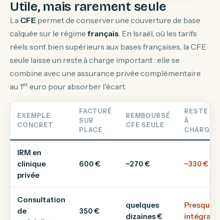
Utile, mais rarement seule
La
CFE
permet de conserver une couverture de base
calquée sur le régime
français
. En Israël, où les tarifs
réels sont bien supérieurs aux bases françaises, la CFE
seule laisse un reste à charge important : elle se
combine avec une assurance privée complémentaire
er
au 1
euro pour absorber l'écart.
FACTURÉ
RESTE
EXEMPLE
REMBOURSÉ
SUR
À
CONCRET
CFE SEULE
PLACE
CHARGE
IRM en
clinique
600 €
~270 €
~330 €
privée
Consultation
quelques
Presque
de
350 €
dizaines €
intégral