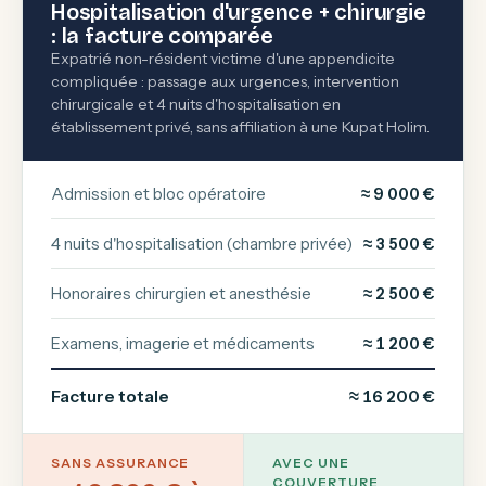
Hospitalisation d'urgence + chirurgie
: la facture comparée
Expatrié non-résident victime d'une appendicite
compliquée : passage aux urgences, intervention
chirurgicale et 4 nuits d'hospitalisation en
établissement privé, sans affiliation à une Kupat Holim.
Admission et bloc opératoire
≈ 9 000 €
4 nuits d'hospitalisation (chambre privée)
≈ 3 500 €
Honoraires chirurgien et anesthésie
≈ 2 500 €
Examens, imagerie et médicaments
≈ 1 200 €
Facture totale
≈ 16 200 €
SANS ASSURANCE
AVEC UNE
COUVERTURE