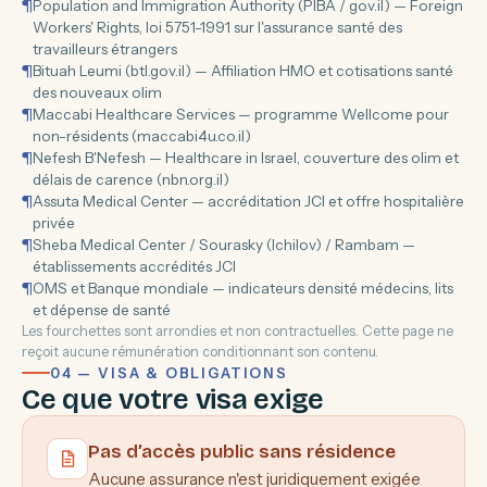
¶
Population and Immigration Authority (PIBA / gov.il) — Foreign
Workers' Rights, loi 5751-1991 sur l'assurance santé des
travailleurs étrangers
¶
Bituah Leumi (btl.gov.il) — Affiliation HMO et cotisations santé
des nouveaux olim
¶
Maccabi Healthcare Services — programme Wellcome pour
non-résidents (maccabi4u.co.il)
¶
Nefesh B'Nefesh — Healthcare in Israel, couverture des olim et
délais de carence (nbn.org.il)
¶
Assuta Medical Center — accréditation JCI et offre hospitalière
privée
¶
Sheba Medical Center / Sourasky (Ichilov) / Rambam —
établissements accrédités JCI
¶
OMS et Banque mondiale — indicateurs densité médecins, lits
et dépense de santé
Les fourchettes sont arrondies et non contractuelles. Cette page ne
reçoit aucune rémunération conditionnant son contenu.
04 — VISA & OBLIGATIONS
Ce que votre visa exige
Pas d’accès public sans résidence
Aucune assurance n'est juridiquement exigée