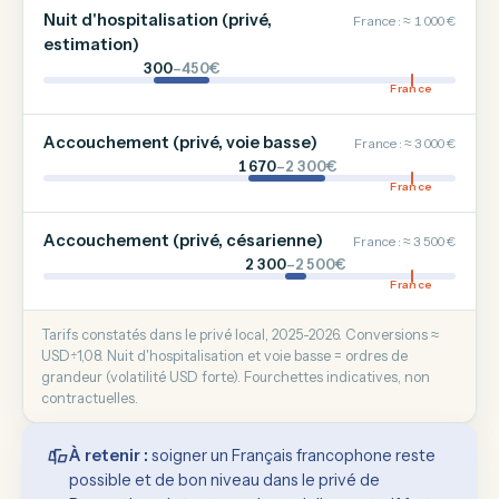
Nuit d'hospitalisation (privé,
France : ≈ 1 000 €
estimation)
300
–450€
France
Accouchement (privé, voie basse)
France : ≈ 3 000 €
1 670
–2 300€
France
Accouchement (privé, césarienne)
France : ≈ 3 500 €
2 300
–2 500€
France
Tarifs constatés dans le privé local, 2025-2026. Conversions ≈
USD÷1,08. Nuit d'hospitalisation et voie basse = ordres de
grandeur (volatilité USD forte). Fourchettes indicatives, non
contractuelles.
À retenir :
soigner un Français francophone reste
possible et de bon niveau dans le privé de