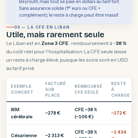
Beyrouth, mais tout se paie en dollars au tarif fort.
er
Sans assurance solide (1
euro ou CFE +
complément), le reste à charge peut être massif.
03 — LA CFE EN LIBAN
Utile, mais rarement seule
Le Liban est en
Zone 3 CFE
: remboursement à ~
38 %
du coût réel pour l'hospitalisation. La CFE seule laisse
un reste à charge élevé, puisque les soins sont en USD
au tarif privé.
FACTURÉ
RESTE
EXEMPLE
REMBOURSÉ
SUR
À
CONCRET
CFE SEULE
PLACE
CHARGE
IRM
CFE ~38 %
~278 €
~172 €
cérébrale
(~106 €)
CFE ~38 %
~1 434
Césarienne
~2 313 €