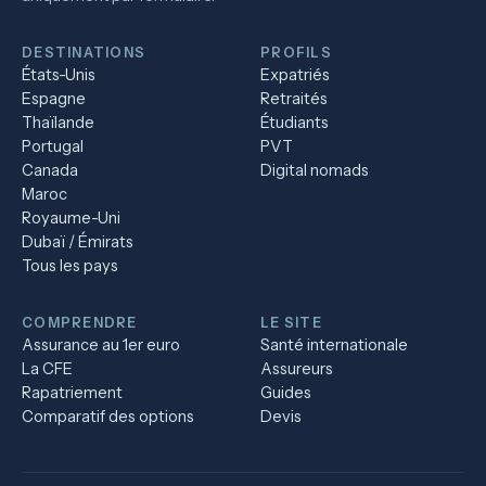
DESTINATIONS
PROFILS
États-Unis
Expatriés
Espagne
Retraités
Thaïlande
Étudiants
Portugal
PVT
Canada
Digital nomads
Maroc
Royaume-Uni
Dubaï / Émirats
Tous les pays
COMPRENDRE
LE SITE
Assurance au 1er euro
Santé internationale
La CFE
Assureurs
Rapatriement
Guides
Comparatif des options
Devis