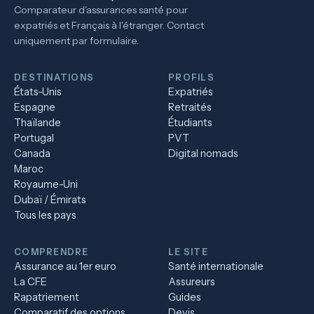
Comparateur d'assurances santé pour
expatriés et Français à l'étranger. Contact
uniquement par formulaire.
DESTINATIONS
PROFILS
États-Unis
Expatriés
Espagne
Retraités
Thaïlande
Étudiants
Portugal
PVT
Canada
Digital nomads
Maroc
Royaume-Uni
Dubaï / Émirats
Tous les pays
COMPRENDRE
LE SITE
Assurance au 1er euro
Santé internationale
La CFE
Assureurs
Rapatriement
Guides
Comparatif des options
Devis