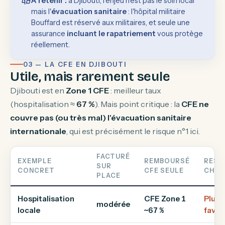
À retenir :
à Djibouti, l'enjeu n'est pas le soin local
mais l'
évacuation sanitaire
: l'hôpital militaire
Bouffard est réservé aux militaires, et seule une
assurance
incluant le rapatriement
vous protège
réellement.
03 — LA CFE EN DJIBOUTI
Utile, mais rarement seule
Djibouti est en
Zone 1 CFE
: meilleur taux
(hospitalisation ≈
67 %
). Mais point critique : la
CFE ne
couvre pas (ou très mal) l'évacuation sanitaire
internationale
, qui est précisément le risque n°1 ici.
FACTURÉ
EXEMPLE
REMBOURSÉ
REST
SUR
CONCRET
CFE SEULE
CHAR
PLACE
Hospitalisation
CFE Zone 1
Plutô
modérée
locale
~67 %
favor