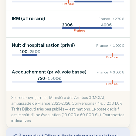
France
IRM (offre rare)
France : ≈ 270 €
200€
400€
France
Nuit d'hospitalisation (privé)
France : ≈ 1 000 €
100
–250€
France
Accouchement (privé, voie basse)
France : ≈ 3 000 €
750
–1 500€
France
Sources : cyriljarnias, Ministère des Armées (CMCIA),
ambassade de France, 2025-2026. Conversions ≈ 1 € / 200 DJF.
Tarifs Djibouti très peu publiés — estimations. Le poste décisif
est le coût d'une évacuation (10 000 à 60 000 €+). Fourchettes
indicatives.