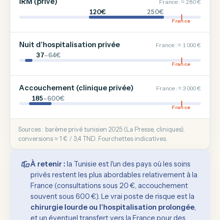
IRM (privé)
France : ≈ 280 €
120€
250€
France
Nuit d'hospitalisation privée
France : ≈ 1 000 €
37
–64€
France
Accouchement (clinique privée)
France : ≈ 3 000 €
185
–600€
France
Sources : barème privé tunisien 2025 (La Presse, cliniques),
conversions ≈ 1 € / 3,4 TND. Fourchettes indicatives.
À retenir :
la Tunisie est l'un des pays où les soins
privés restent les plus abordables relativement à la
France (consultations sous 20 €, accouchement
souvent sous 600 €). Le vrai poste de risque est la
chirurgie lourde ou l'hospitalisation prolongée
,
et un éventuel transfert vers la France pour des